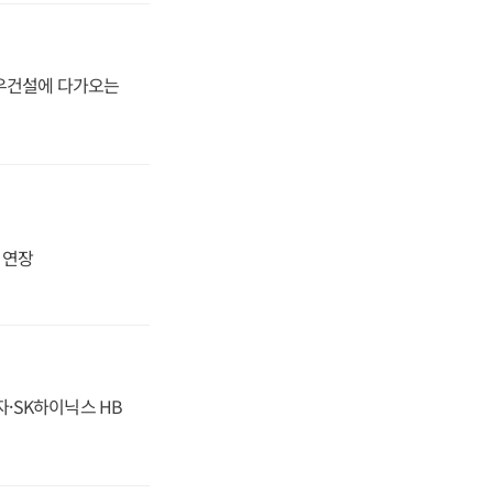
대우건설에 다가오는
지 연장
자·SK하이닉스 HB