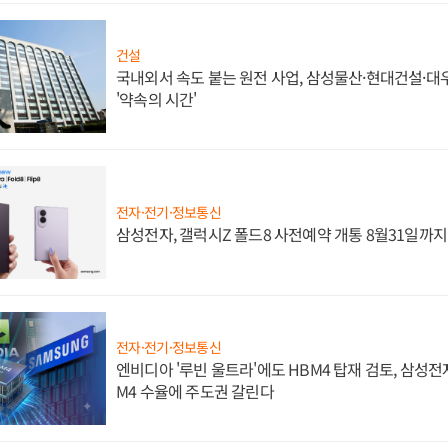
건설
국내외서 속도 붙는 원전 사업, 삼성물산·현대건설·
'약속의 시간'
전자·전기·정보통신
삼성전자, 갤럭시Z 폴드8 사전예약 개통 8월31일까
전자·전기·정보통신
엔비디아 '루빈 울트라'에도 HBM4 탑재 검토, 삼성전
M4 수율에 주도권 갈린다