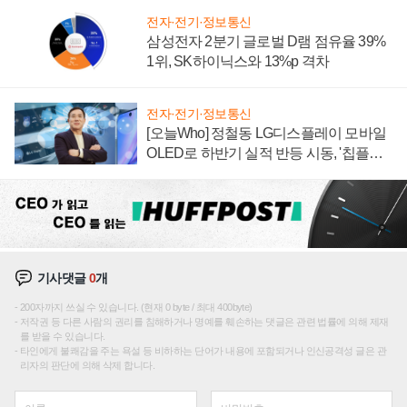
전자·전기·정보통신
삼성전자 2분기 글로벌 D램 점유율 39%
1위, SK하이닉스와 13%p 격차
전자·전기·정보통신
[오늘Who] 정철동 LG디스플레이 모바일
OLED로 하반기 실적 반등 시동, '칩플레
이션'에 가격 인하 압박은 부담
기사댓글
0
개
200자까지 쓰실 수 있습니다. (현재 0 byte / 최대 400byte)
저작권 등 다른 사람의 권리를 침해하거나 명예를 훼손하는 댓글은 관련 법률에 의해 제재
를 받을 수 있습니다.
타인에게 불쾌감을 주는 욕설 등 비하하는 단어가 내용에 포함되거나 인신공격성 글은 관
리자의 판단에 의해 삭제 합니다.