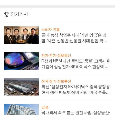
인기기사
소비자·유통
롯데·농심 창업주 시대 '라면 앙금'은 옛
말, '사촌' 신동빈·신동원 시대 협업 확대
일로
전자·전기·정보통신
D램과 HBM 내년 물량도 '품절', 고객사 위
기감이 삼성전자 SK하이닉스 협상력 더
키워
전자·전기·정보통신
외신 "삼성전자 SK하이닉스 중국 공장용
현지 생산 반도체 장비 시험, 미국 수출통
제 대비"
건설
국내외서 속도 붙는 원전 사업, 삼성물산·