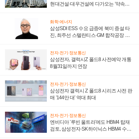
현대건설·대우건설에 다가오는 '약속의
시간'
화학·에너지
삼성SDI ESS 수요 급증에 북미 증설 타
진, 최주선 스텔란티스·GM 합작공장 건
설 재추진하나
전자·전기·정보통신
삼성전자, 갤럭시Z 폴드8 사전예약 개통
8월31일까지 연장
전자·전기·정보통신
삼성전자 갤럭시 Z 폴드8 시리즈 사전 판
매 '144만 대' 역대 최대
전자·전기·정보통신
엔비디아 '루빈 울트라'에도 HBM4 탑재
검토, 삼성전자·SK하이닉스 HBM4 수율
에 주도권 갈린다