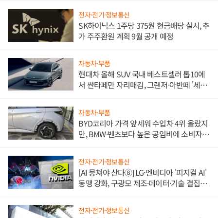
전자·전기·정보통신
SK하이닉스 1주당 375원 현금배당 실시, 추
가 주주환원 계획 9월 공개 예정
자동차·부품
현대차 올해 SUV 국내 베스트셀러 톱10에
서 싼타페만 자리매김, 그랜저·아반떼 '세단
쌍끌이'로 내수 방어
자동차·부품
BYD코리아 가격 앞세워 수입차 4위 올랐지
만, BMW·벤츠보다 높은 공임비에 소비자
불만 폭발
전자·전기·정보통신
[AI 뭉쳐야 산다⑧] LG·엔비디아 '피지컬 AI'
동맹 강화, 구광모 제조·데이터·기술 결집
해 종합 로보틱스 기업으로
전자·전기·정보통신