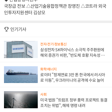
국장급 전보 △산업기술융합정책관 장영진 △코트라 외국
인투자지원센터 김상모
인기기사
전자·전기·정보통신
삼성전자 SK하이닉스 소극적 주주환원에
해외 증권가 비판, "반도체 호황 지속성 의
문"
화학·에너지
로이터 "정제연료 3만 톤 한국에서 러시아
로 이동", 우크라이나의 공격에 수요 늘어
사회
미국 법원 "트럼프 정부 풍력 프로젝트 동결
조치는 위법", 해제 명령 내려