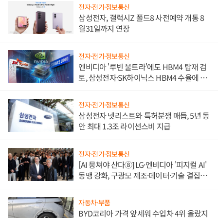
전자·전기·정보통신
삼성전자, 갤럭시Z 폴드8 사전예약 개통 8
월31일까지 연장
전자·전기·정보통신
엔비디아 '루빈 울트라'에도 HBM4 탑재 검
토, 삼성전자·SK하이닉스 HBM4 수율에 주
도권 갈린다
전자·전기·정보통신
삼성전자 넷리스트와 특허분쟁 매듭, 5년 동
안 최대 1.3조 라이선스비 지급
전자·전기·정보통신
[AI 뭉쳐야 산다⑧] LG·엔비디아 '피지컬 AI'
동맹 강화, 구광모 제조·데이터·기술 결집
해 종합 로보틱스 기업으로
자동차·부품
BYD코리아 가격 앞세워 수입차 4위 올랐지