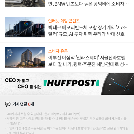
만, BMW·벤츠보다 높은 공임비에 소비자
불만 폭발
인터넷·게임·콘텐츠
빅테크 메모리반도체 포함 장기계약 '2.7조
달러' 규모, AI 투자 위축 우려와 반대 신호
소비자·유통
이부진 야심작 '신라스테이' 서울신라호텔
보다 잘 나가, 평택·주문진·해남·건대로 성
장판 더 넓힌다
기사댓글
0
개
200자까지 쓰실 수 있습니다. (현재 0 byte / 최대 400byte)
저작권 등 다른 사람의 권리를 침해하거나 명예를 훼손하는 댓글은 관련 법률에 의해 제재를 받을
수 있습니다.
타인에게 불쾌감을 주는 욕설 등 비하하는 단어가 내용에 포함되거나 인신공격성 글은 관리자의 판
단에 의해 삭제 합니다.