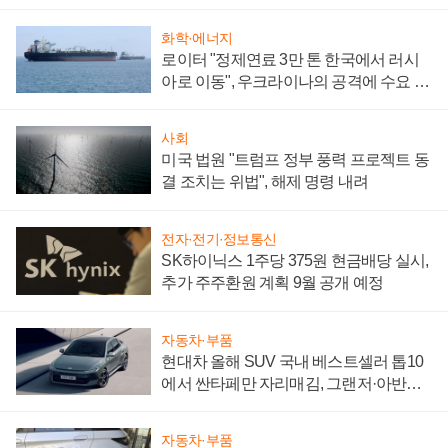
성 의문"
화학·에너지
로이터 "정제연료 3만 톤 한국에서 러시
아로 이동", 우크라이나의 공격에 수요 늘
어
사회
미국 법원 "트럼프 정부 풍력 프로젝트 동
결 조치는 위법", 해제 명령 내려
전자·전기·정보통신
SK하이닉스 1주당 375원 현금배당 실시,
추가 주주환원 계획 9월 공개 예정
자동차·부품
현대차 올해 SUV 국내 베스트셀러 톱10
에서 싼타페만 자리매김, 그랜저·아반떼
'세단 쌍끌이'로 내수 방어
자동차·부품