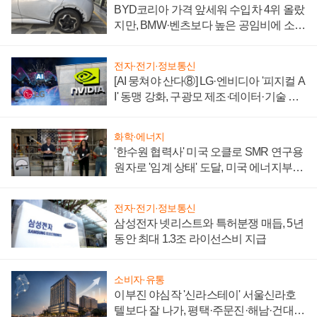
BYD코리아 가격 앞세워 수입차 4위 올랐
지만, BMW·벤츠보다 높은 공임비에 소비
자 불만 폭발
전자·전기·정보통신
[AI 뭉쳐야 산다⑧] LG·엔비디아 '피지컬 A
I' 동맹 강화, 구광모 제조·데이터·기술 결
집해 종합 로보틱스 기업으로
화학·에너지
'한수원 협력사' 미국 오클로 SMR 연구용
원자로 '임계 상태' 도달, 미국 에너지부
"중요한 이정표"
전자·전기·정보통신
삼성전자 넷리스트와 특허분쟁 매듭, 5년
동안 최대 1.3조 라이선스비 지급
소비자·유통
이부진 야심작 '신라스테이' 서울신라호
텔보다 잘 나가, 평택·주문진·해남·건대로