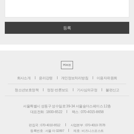
PC버전
회사소개
윤리강령
개인정보처리방침
이용자위원회
청소년보호정책
정정·반론보도
기사심의규정
불편신고
서울특별시 성동구 성수일로 39-34 서울숲더스페이스 12층
대표전화 : 1800-6522
팩스 : 070-4015-8658
편집국 : 070-4010-8512
사업본부 : 070-4010-7078
등록번호 : 서울 아 02897
제호 : 비즈니스포스트