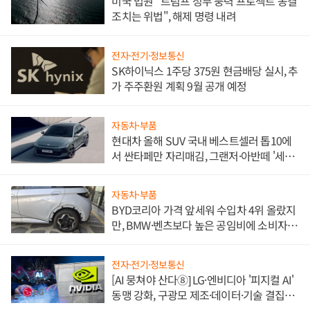
미국 법원 "트럼프 정부 풍력 프로젝트 동결
조치는 위법", 해제 명령 내려
전자·전기·정보통신
SK하이닉스 1주당 375원 현금배당 실시, 추
가 주주환원 계획 9월 공개 예정
자동차·부품
현대차 올해 SUV 국내 베스트셀러 톱10에
서 싼타페만 자리매김, 그랜저·아반떼 '세단
쌍끌이'로 내수 방어
자동차·부품
BYD코리아 가격 앞세워 수입차 4위 올랐지
만, BMW·벤츠보다 높은 공임비에 소비자
불만 폭발
전자·전기·정보통신
[AI 뭉쳐야 산다⑧] LG·엔비디아 '피지컬 AI'
동맹 강화, 구광모 제조·데이터·기술 결집
해 종합 로보틱스 기업으로