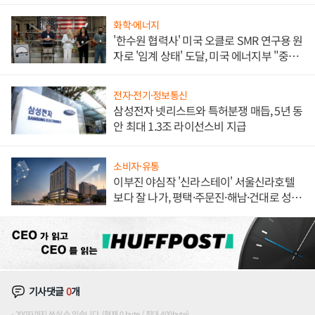
화학·에너지
'한수원 협력사' 미국 오클로 SMR 연구용 원
자로 '임계 상태' 도달, 미국 에너지부 "중요
한 이정표"
전자·전기·정보통신
삼성전자 넷리스트와 특허분쟁 매듭, 5년 동
안 최대 1.3조 라이선스비 지급
소비자·유통
이부진 야심작 '신라스테이' 서울신라호텔
보다 잘 나가, 평택·주문진·해남·건대로 성
장판 더 넓힌다
기사댓글
0
개
200자까지 쓰실 수 있습니다. (현재 0 byte / 최대 400byte)