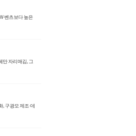
MW·벤츠보다 높은
페만 자리매김, 그
강화, 구광모 제조·데