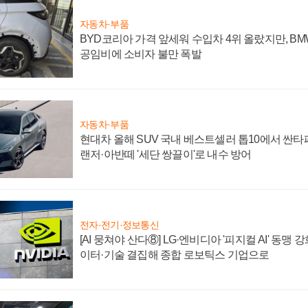
자동차·부품
BYD코리아 가격 앞세워 수입차 4위 올랐지만, B
공임비에 소비자 불만 폭발
자동차·부품
현대차 올해 SUV 국내 베스트셀러 톱10에서 싼타
랜저·아반떼 '세단 쌍끌이'로 내수 방어
전자·전기·정보통신
[AI 뭉쳐야 산다⑧] LG·엔비디아 '피지컬 AI' 동맹 
이터·기술 결집해 종합 로보틱스 기업으로