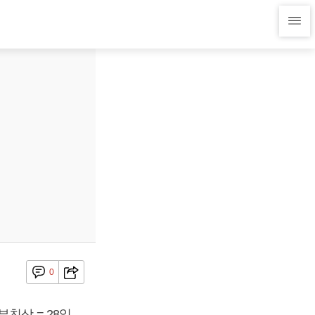
0
친상 = 28일