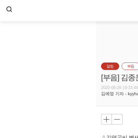
알림
부음
[부음] 김종
2020-08-28 19:33:4
김예영 기자 - kyyhar
△김영곤씨 별세,