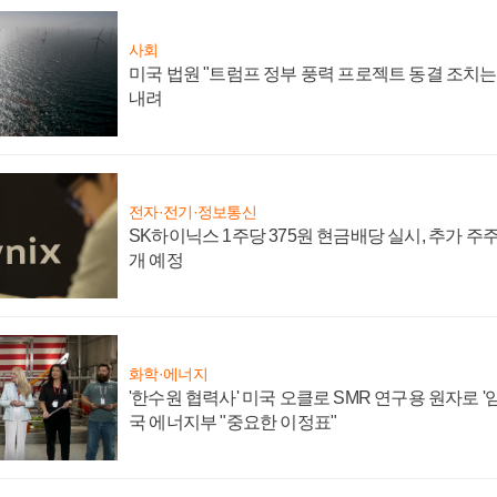
사회
미국 법원 "트럼프 정부 풍력 프로젝트 동결 조치는 
내려
전자·전기·정보통신
SK하이닉스 1주당 375원 현금배당 실시, 추가 주
개 예정
화학·에너지
'한수원 협력사' 미국 오클로 SMR 연구용 원자로 '임
국 에너지부 "중요한 이정표"