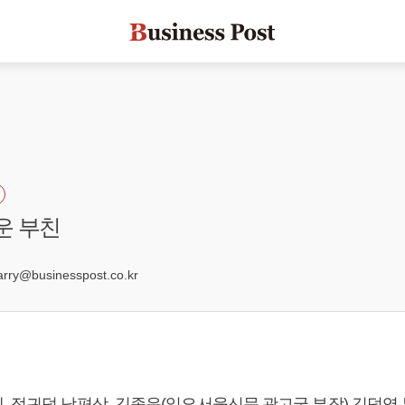
운 부친
4
ry@businesspost.co.kr
 정귀덕 남편상, 김종운(일요서울신문 광고국 부장) 김덕영 부