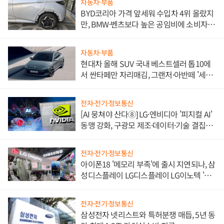
자동차·부품
BYD코리아 가격 앞세워 수입차 4위 올랐지
만, BMW·벤츠보다 높은 공임비에 소비자
불만 폭발
자동차·부품
현대차 올해 SUV 국내 베스트셀러 톱10에
서 싼타페만 자리매김, 그랜저·아반떼 '세단
쌍끌이'로 내수 방어
전자·전기·정보통신
[AI 뭉쳐야 산다⑧] LG·엔비디아 '피지컬 AI'
동맹 강화, 구광모 제조·데이터·기술 결집
해 종합 로보틱스 기업으로
전자·전기·정보통신
아이폰18 '메모리 부족'에 출시 지연되나, 삼
성디스플레이 LG디스플레이 LG이노텍 '탈
애플' 수익 다각화 속도
전자·전기·정보통신
삼성전자 넷리스트와 특허분쟁 매듭, 5년 동