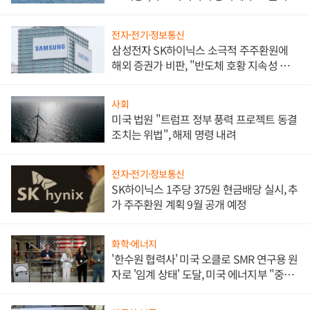
전자·전기·정보통신
삼성전자 SK하이닉스 소극적 주주환원에
해외 증권가 비판, "반도체 호황 지속성 의
문"
사회
미국 법원 "트럼프 정부 풍력 프로젝트 동결
조치는 위법", 해제 명령 내려
전자·전기·정보통신
SK하이닉스 1주당 375원 현금배당 실시, 추
가 주주환원 계획 9월 공개 예정
화학·에너지
'한수원 협력사' 미국 오클로 SMR 연구용 원
자로 '임계 상태' 도달, 미국 에너지부 "중요
한 이정표"