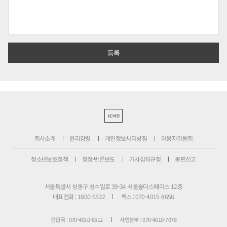
PC버전
회사소개
윤리강령
개인정보처리방침
이용자위원회
청소년보호정책
정정·반론보도
기사심의규정
불편신고
서울특별시 성동구 성수일로 39-34 서울숲더스페이스 12층
대표전화 : 1800-6522
팩스 : 070-4015-8658
편집국 : 070-4010-8512
사업본부 : 070-4010-7078