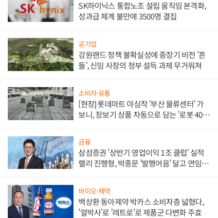
SK하이닉스 통합노조 설립 움직임 본격화,
성과급 체계 불만에 3500명 결집
공기업
강원랜드 정책 불확실성에 중장기 비전 '흔
들', 신임 사장의 정부 설득 과제 무거워져
소비자·유통
[현장] 롯데마트 야심작 '부산 물류센터' 가
보니, 장보기 상품 자동으로 담는 '로봇 400
대' 장관
금융
삼섬증권 '상반기 영업이익 1조 클럽' 실적
랠리 진행형, 박종문 '발행어음' 달고 연임 향
하나
바이오·제약
백상환 동아제약 박카스 소비자층 넓혔다,
'얼박사'로 '레트로'로 제품군 다변화 주효