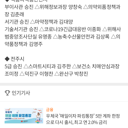
부이사관 승진 △위해정보과장 양창숙 △의약외품정책과
장 김춘래
서기관 승진 △마약정책과 김대양
기술서기관 승진 △코로나19긴급대응반 이종화 △위해사
범중앙조사단실 유명종 △농축수산물안전과 김상록 △의
약품정책과 김영주
◆ 전주시
5급 승진 △스마트시티과 김주한 △보건소 치매안심과장
조미정 △덕진구 이형찬 △완산구 박창진
인기기사
금융
우체국 '매일이자 파킹통장' 5만 계좌 한정
으로 다시 출시, 최고 연 2.0% 금리