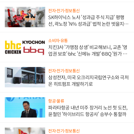
전자·전기·정보통신
SK하이닉스 노사 '성과급 주식 지급' 평행
선, 곽노정 'N% 성과급' 법적 논란 벗을지 주
목
소비자·유통
치킨3사 '가맹점 상생' 비교해보니, 교촌 '영
업권 보호'·bhc '신메뉴 개발'·BBQ '원가 부
담'
전자·전기·정보통신
삼성전자, 미국 오크리지국립연구소와 극저
온 히트펌프 개발하기로
항공·물류
파라타항공 내년 미주 장거리 노선 첫 도전,
윤철민 '하이브리드 항공사' 승부수 통할까
전자·전기·정보통신