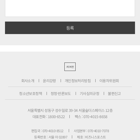
PC버전
회사소개
윤리강령
개인정보처리방침
이용자위원회
청소년보호정책
정정·반론보도
기사심의규정
불편신고
서울특별시 성동구 성수일로 39-34 서울숲더스페이스 12층
대표전화 : 1800-6522
팩스 : 070-4015-8658
편집국 : 070-4010-8512
사업본부 : 070-4010-7078
등록번호 : 서울 아 02897
제호 : 비즈니스포스트