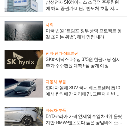
삼성전자 SK하이닉스 소극적 주주환원
에 해외 증권가 비판, "반도체 호황 지속
성 의문"
사회
미국 법원 "트럼프 정부 풍력 프로젝트 동
결 조치는 위법", 해제 명령 내려
전자·전기·정보통신
SK하이닉스 1주당 375원 현금배당 실시,
추가 주주환원 계획 9월 공개 예정
자동차·부품
현대차 올해 SUV 국내 베스트셀러 톱10
에서 싼타페만 자리매김, 그랜저·아반떼
'세단 쌍끌이'로 내수 방어
자동차·부품
BYD코리아 가격 앞세워 수입차 4위 올랐
지만, BMW·벤츠보다 높은 공임비에 소비