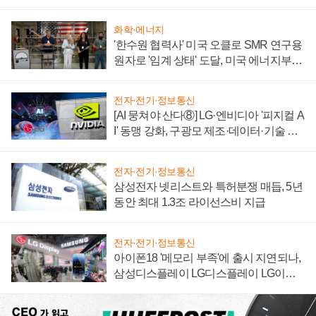
자 불만 폭발
화학·에너지
'한수원 협력사' 미국 오클로 SMR 연구용
원자로 '임계 상태' 도달, 미국 에너지부
"중요한 이정표"
전자·전기·정보통신
[AI 뭉쳐야 산다⑧] LG·엔비디아 '피지컬 A
I' 동맹 강화, 구광모 제조·데이터·기술 결
집해 종합 로보틱스 기업으로
전자·전기·정보통신
삼성전자 넷리스트와 특허분쟁 매듭, 5년
동안 최대 1.3조 라이선스비 지급
전자·전기·정보통신
아이폰18 '메모리 부족'에 출시 지연되나,
삼성디스플레이 LG디스플레이 LG이노
텍 '탈애플' 수익 다각화 속도