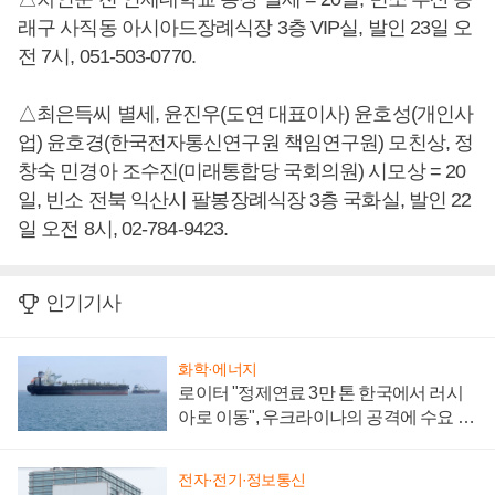
래구 사직동 아시아드장례식장 3층 VIP실, 발인 23일 오
전 7시, 051-503-0770.
△최은득씨 별세, 윤진우(도연 대표이사) 윤호성(개인사
업) 윤호경(한국전자통신연구원 책임연구원) 모친상, 정
창숙 민경아 조수진(미래통합당 국회의원) 시모상 = 20
일, 빈소 전북 익산시 팔봉장례식장 3층 국화실, 발인 22
일 오전 8시, 02-784-9423.
인기기사
화학·에너지
로이터 "정제연료 3만 톤 한국에서 러시
아로 이동", 우크라이나의 공격에 수요 늘
어
전자·전기·정보통신