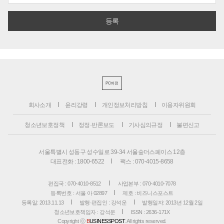
PC버전
회사소개
윤리강령
개인정보처리방침
이용자위원회
청소년보호정책
정정·반론보도
기사심의규정
불편신고
서울특별시 성동구 성수일로 39-34 서울숲더스페이스 12층
대표전화 : 1800-6522
팩스 : 070-4015-8658
편집국 : 070-4010-8512
사업본부 : 070-4010-7078
등록번호 : 서울 아 02897
제호 : 비즈니스포스트
등록일: 2013.11.13
발행·편집인 : 강석운
발행일자: 2013년 12월 2일
청소년보호책임자 : 강석운
ISSN : 2636-171X
Copyright ⓒ
B
USINESSPOST
. All rights reserved.