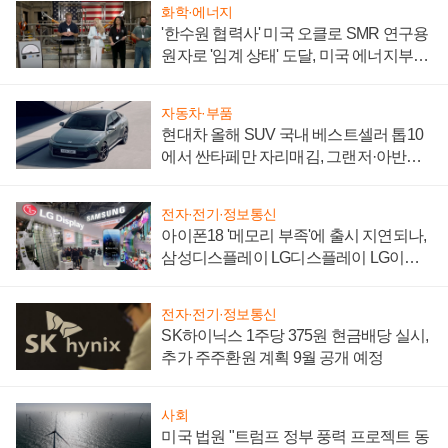
화학·에너지
'한수원 협력사' 미국 오클로 SMR 연구용
원자로 '임계 상태' 도달, 미국 에너지부
"중요한 이정표"
자동차·부품
현대차 올해 SUV 국내 베스트셀러 톱10
에서 싼타페만 자리매김, 그랜저·아반떼
'세단 쌍끌이'로 내수 방어
전자·전기·정보통신
아이폰18 '메모리 부족'에 출시 지연되나,
삼성디스플레이 LG디스플레이 LG이노
텍 '탈애플' 수익 다각화 속도
전자·전기·정보통신
SK하이닉스 1주당 375원 현금배당 실시,
추가 주주환원 계획 9월 공개 예정
사회
미국 법원 "트럼프 정부 풍력 프로젝트 동