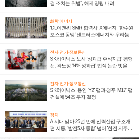
결 조치는 위법", 해제 명령 내려
화학·에너지
'DL이앤씨 SMR 협력사' X에너지, '한수원
포스코 동맹' 센트러스에너지와 우라늄
계약 체결
전자·전기·정보통신
SK하이닉스 노사 '성과급 주식지급' 평행
선, 곽노정 'N% 성과급' 법적 논란 벗을지
주목
전자·전기·정보통신
SK하이닉스, 용인 'Y2' 팹과 청주 'M17' 팹
건설에 54조 투자 결정
정치
AI시대 맞아 25년 만에 전력산업 구조개
편 시동, '발전5사 통합' 넘어 '한전 지주사'
재편론도