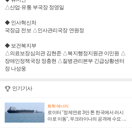
△산업·유통 부국장 정영일
◆ 인사혁신처
국장급 전보 △인사관리국장 연원정
◆ 보건복지부
△의료보장심의관 김현준 △복지행정지원관 이민원 △
장애인정책국장 정충현 △질병관리본부 긴급상황센터
장 나성웅
인기기사
화학·에너지
로이터 "정제연료 3만 톤 한국에서 러시
아로 이동", 우크라이나의 공격에 수요 늘
어