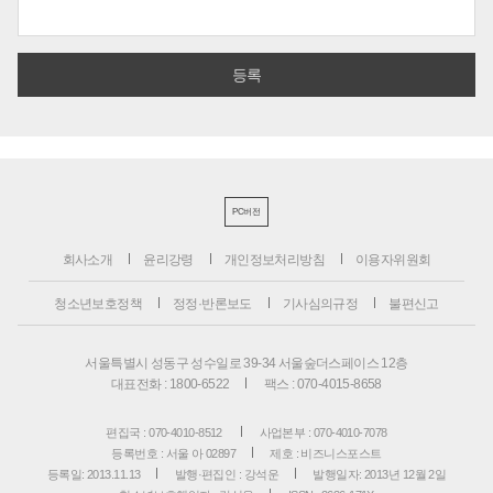
PC버전
회사소개
윤리강령
개인정보처리방침
이용자위원회
청소년보호정책
정정·반론보도
기사심의규정
불편신고
서울특별시 성동구 성수일로 39-34 서울숲더스페이스 12층
대표전화 : 1800-6522
팩스 : 070-4015-8658
편집국 : 070-4010-8512
사업본부 : 070-4010-7078
등록번호 : 서울 아 02897
제호 : 비즈니스포스트
등록일: 2013.11.13
발행·편집인 : 강석운
발행일자: 2013년 12월 2일