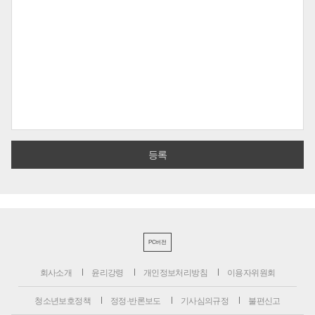
PC버전
회사소개
윤리강령
개인정보처리방침
이용자위원회
청소년보호정책
정정·반론보도
기사심의규정
불편신고