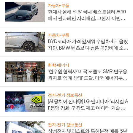
자동차·부품
현대차 올해 SUV 국내 베스트셀러 톱10
에서 싼타페만 자리매김, 그랜저·아반떼
'세단 쌍끌이'로 내수 방어
자동차·부품
BYD코리아 가격 앞세워 수입차 4위 올랐
지만, BMW·벤츠보다 높은 공임비에 소비
자 불만 폭발
화학·에너지
'한수원 협력사' 미국 오클로 SMR 연구용
원자로 '임계 상태' 도달, 미국 에너지부
"중요한 이정표"
전자·전기·정보통신
[AI 뭉쳐야 산다⑧] LG·엔비디아 '피지컬 A
I' 동맹 강화, 구광모 제조·데이터·기술 결
집해 종합 로보틱스 기업으로
전자·전기·정보통신
삼성전자 넷리스트와 특허분쟁 매듭, 5년