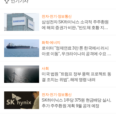
인기기사
전자·전기·정보통신
삼성전자 SK하이닉스 소극적 주주환원
에 해외 증권가 비판, "반도체 호황 지속
성 의문"
화학·에너지
로이터 "정제연료 3만 톤 한국에서 러시
아로 이동", 우크라이나의 공격에 수요 늘
어
사회
미국 법원 "트럼프 정부 풍력 프로젝트 동
결 조치는 위법", 해제 명령 내려
전자·전기·정보통신
SK하이닉스 1주당 375원 현금배당 실시,
추가 주주환원 계획 9월 공개 예정