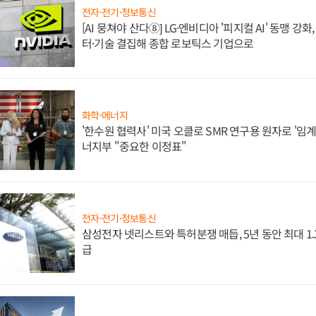
전자·전기·정보통신
[AI 뭉쳐야 산다⑧] LG·엔비디아 '피지컬 AI' 동맹 강
터·기술 결집해 종합 로보틱스 기업으로
화학·에너지
'한수원 협력사' 미국 오클로 SMR 연구용 원자로 '임계 
너지부 "중요한 이정표"
전자·전기·정보통신
삼성전자 넷리스트와 특허분쟁 매듭, 5년 동안 최대 1
급