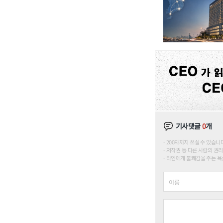
기사댓글
0
개
200자까지 쓰실 수 있습니다. (
저작권 등 다른 사람의 권리
타인에게 불쾌감을 주는 욕설