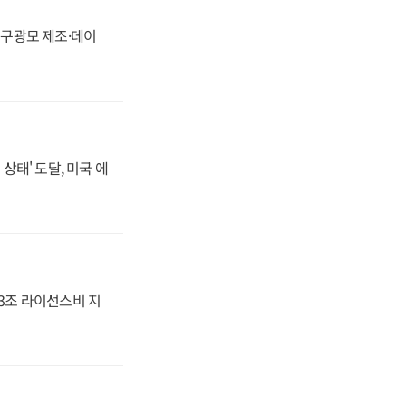
화, 구광모 제조·데이
상태' 도달, 미국 에
.3조 라이선스비 지