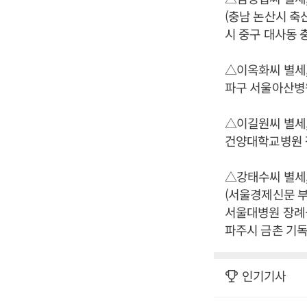
(충남 논산시 축산
시 중구 대사동 충
△이옥화씨 별세, 
파구 서울아산병원 장
△이길원씨 별세,
건양대학교병원 장례식
△강태수씨 별세,
(서울경제신문 부국
서울대병원 장례식장
파주시 금촌 기독교 
인기기사