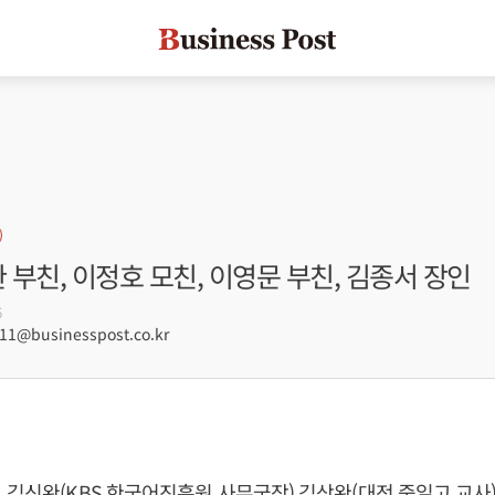
완 부친, 이정호 모친, 이영문 부친, 김종서 장인
6
1@businesspost.co.kr
 김신완(KBS 한국어진흥원 사무국장) 김상완(대전 중일고 교사)