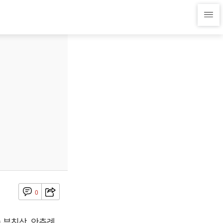
0
 부친상, 안춘례