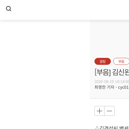
알림
부음
[부음] 김신
2020-08-19 18:14:0
최영찬 기자 - cyc011
△김경섭씨 별세,