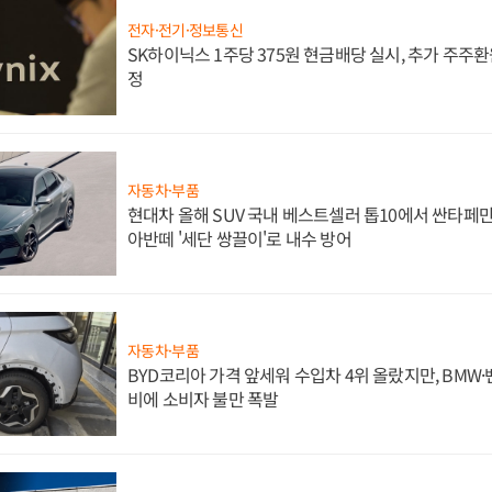
전자·전기·정보통신
SK하이닉스 1주당 375원 현금배당 실시, 추가 주주환
정
자동차·부품
현대차 올해 SUV 국내 베스트셀러 톱10에서 싼타페만
아반떼 '세단 쌍끌이'로 내수 방어
자동차·부품
BYD코리아 가격 앞세워 수입차 4위 올랐지만, BMW
비에 소비자 불만 폭발