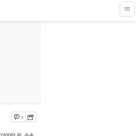
0
400만 원, 순손