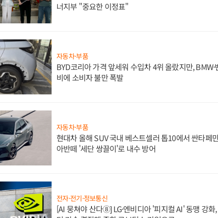
너지부 "중요한 이정표"
자동차·부품
BYD코리아 가격 앞세워 수입차 4위 올랐지만, BMW
비에 소비자 불만 폭발
자동차·부품
현대차 올해 SUV 국내 베스트셀러 톱10에서 싼타페만
아반떼 '세단 쌍끌이'로 내수 방어
전자·전기·정보통신
[AI 뭉쳐야 산다⑧] LG·엔비디아 '피지컬 AI' 동맹 강