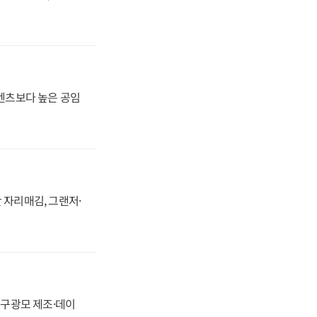
·벤츠보다 높은 공임
 자리매김, 그랜저·
화, 구광모 제조·데이