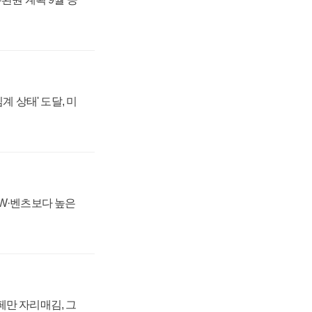
계 상태' 도달, 미
MW·벤츠보다 높은
페만 자리매김, 그