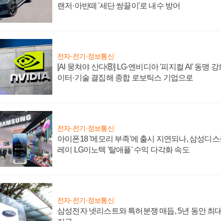
랜저·아반떼 '세단 쌍끌이'로 내수 방어
전자·전기·정보통신
[AI 뭉쳐야 산다⑧] LG·엔비디아 '피지컬 AI' 동맹 
이터·기술 결집해 종합 로보틱스 기업으로
전자·전기·정보통신
아이폰18 '메모리 부족'에 출시 지연되나, 삼성디
레이 LG이노텍 '탈애플' 수익 다각화 속도
전자·전기·정보통신
삼성전자 넷리스트와 특허분쟁 매듭, 5년 동안 최대