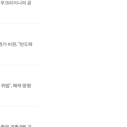
, 우크라이나의 공
가 비판, "반도체
위법", 해제 명령
주환원 계획 9월 공