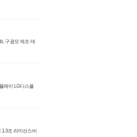
강화, 구광모 제조·데
스플레이 LG디스플
 1.3조 라이선스비