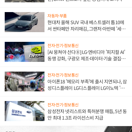
불만 폭발
자동차·부품
현대차 올해 SUV 국내 베스트셀러 톱10에
서 싼타페만 자리매김, 그랜저·아반떼 '세단
쌍끌이'로 내수 방어
전자·전기·정보통신
[AI 뭉쳐야 산다⑧] LG·엔비디아 '피지컬 AI'
동맹 강화, 구광모 제조·데이터·기술 결집
해 종합 로보틱스 기업으로
전자·전기·정보통신
아이폰18 '메모리 부족'에 출시 지연되나, 삼
성디스플레이 LG디스플레이 LG이노텍 '탈
애플' 수익 다각화 속도
전자·전기·정보통신
삼성전자 넷리스트와 특허분쟁 매듭, 5년 동
안 최대 1.3조 라이선스비 지급