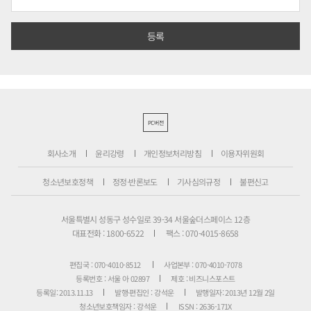
PC버전
회사소개
윤리강령
개인정보처리방침
이용자위원회
청소년보호정책
정정·반론보도
기사심의규정
불편신고
서울특별시 성동구 성수일로 39-34 서울숲더스페이스 12층
대표전화 : 1800-6522
팩스 : 070-4015-8658
편집국 : 070-4010-8512
사업본부 : 070-4010-7078
등록번호 : 서울 아 02897
제호 : 비즈니스포스트
등록일: 2013.11.13
발행·편집인 : 강석운
발행일자: 2013년 12월 2일
청소년보호책임자 : 강석운
ISSN : 2636-171X