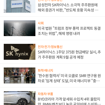
삼성전자 SK하이닉스 소극적 주주환원에
해외 증권가 비판, "반도체 호황 지속성 의
문"
사회
미국 법원 "트럼프 정부 풍력 프로젝트 동결
조치는 위법", 해제 명령 내려
전자·전기·정보통신
SK하이닉스 1주당 375원 현금배당 실시, 추
가 주주환원 계획 9월 공개 예정
화학·에너지
'한수원 협력사' 미국 오클로 SMR 연구용 원
자로 '임계 상태' 도달, 미국 에너지부 "중요
한 이정표"
자동차·부품
BYD코리아 가격 앞세워 수입차 4위 올랐지
만, BMW·벤츠보다 높은 공임비에 소비자