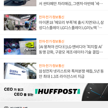
서 싼타페만 자리매김, 그랜저·아반떼 '세단
쌍끌이'로 내수 방어
전자·전기·정보통신
아이폰18 '메모리 부족'에 출시 지연되나, 삼
성디스플레이 LG디스플레이 LG이노텍 '탈
애플' 수익 다각화 속도
전자·전기·정보통신
[AI 뭉쳐야 산다⑧] LG·엔비디아 '피지컬 AI'
동맹 강화, 구광모 제조·데이터·기술 결집
해 종합 로보틱스 기업으로
전자·전기·정보통신
삼성전자 넷리스트와 특허분쟁 매듭, 5년 동
안 최대 1.3조 라이선스비 지급