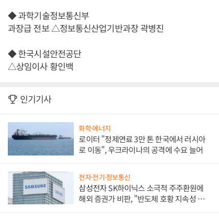
◆ 과학기술정보통신부
과장급 전보 △정보통신산업기반과장 곽병진
◆ 한국시설안전공단
△상임이사 황인백
인기기사
화학·에너지
로이터 "정제연료 3만 톤 한국에서 러시아
로 이동", 우크라이나의 공격에 수요 늘어
전자·전기·정보통신
삼성전자 SK하이닉스 소극적 주주환원에
해외 증권가 비판, "반도체 호황 지속성 의
문"