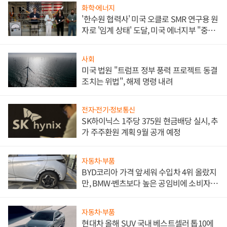
화학·에너지
'한수원 협력사' 미국 오클로 SMR 연구용 원
자로 '임계 상태' 도달, 미국 에너지부 "중요
한 이정표"
사회
미국 법원 "트럼프 정부 풍력 프로젝트 동결
조치는 위법", 해제 명령 내려
전자·전기·정보통신
SK하이닉스 1주당 375원 현금배당 실시, 추
가 주주환원 계획 9월 공개 예정
자동차·부품
BYD코리아 가격 앞세워 수입차 4위 올랐지
만, BMW·벤츠보다 높은 공임비에 소비자
불만 폭발
자동차·부품
현대차 올해 SUV 국내 베스트셀러 톱10에