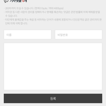
기사댓글
0
개
200자까지 쓰실 수 있습니다. (현재 0 byte / 최대 400byte)
저작권 등 다른 사람의 권리를 침해하거나 명예를 훼손하는 댓글은 관련 법률에 의해 제재를 받을
수 있습니다.
타인에게 불쾌감을 주는 욕설 등 비하하는 단어가 내용에 포함되거나 인신공격성 글은 관리자의 판
단에 의해 삭제 합니다.