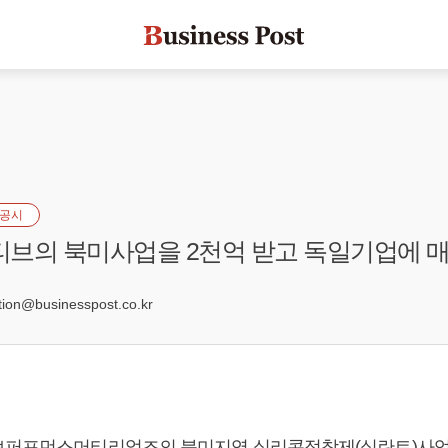
공시
멘티브의 북미사업을 2천억 받고 독일기업에 
9
on@businesspost.co.kr
브퍼포먼스머티리얼즈의 북미지역 실리콘접착제(실란트)사업