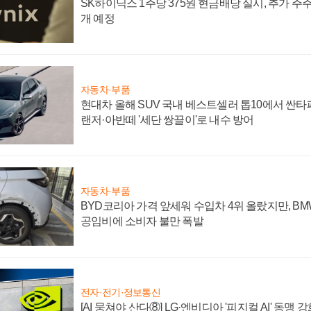
SK하이닉스 1주당 375원 현금배당 실시, 추가 주
개 예정
자동차·부품
현대차 올해 SUV 국내 베스트셀러 톱10에서 싼타
랜저·아반떼 '세단 쌍끌이'로 내수 방어
자동차·부품
BYD코리아 가격 앞세워 수입차 4위 올랐지만, B
공임비에 소비자 불만 폭발
전자·전기·정보통신
[AI 뭉쳐야 산다⑧] LG·엔비디아 '피지컬 AI' 동맹 