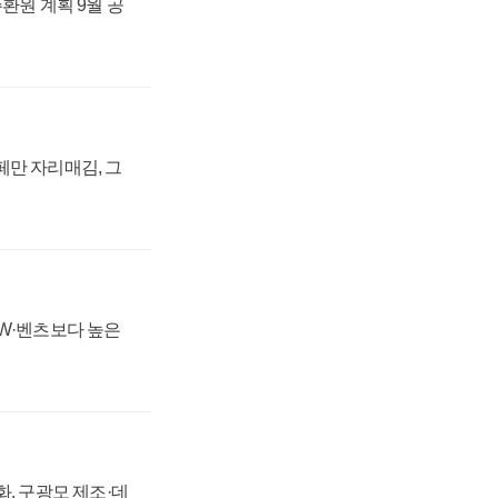
주환원 계획 9월 공
페만 자리매김, 그
MW·벤츠보다 높은
강화, 구광모 제조·데