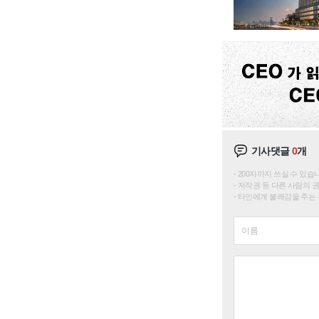
기사댓글
0
개
200자까지 쓰실 수 있습니다. 
저작권 등 다른 사람의 
타인에게 불쾌감을 주는 