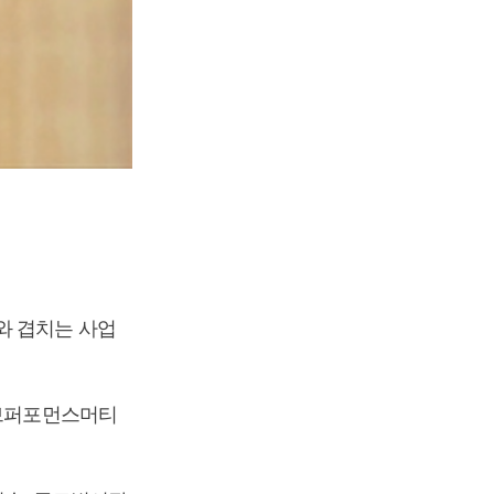
와 겹치는 사업
티브퍼포먼스머티