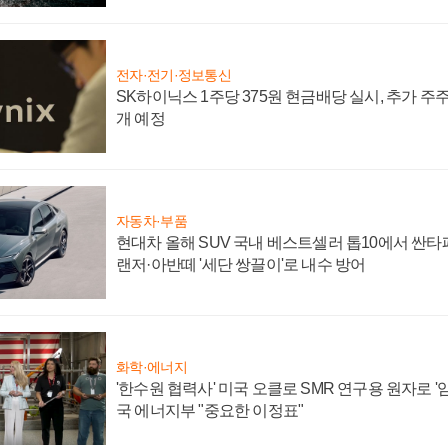
전자·전기·정보통신
SK하이닉스 1주당 375원 현금배당 실시, 추가 주
개 예정
자동차·부품
현대차 올해 SUV 국내 베스트셀러 톱10에서 싼타
랜저·아반떼 '세단 쌍끌이'로 내수 방어
화학·에너지
'한수원 협력사' 미국 오클로 SMR 연구용 원자로 '임
국 에너지부 "중요한 이정표"