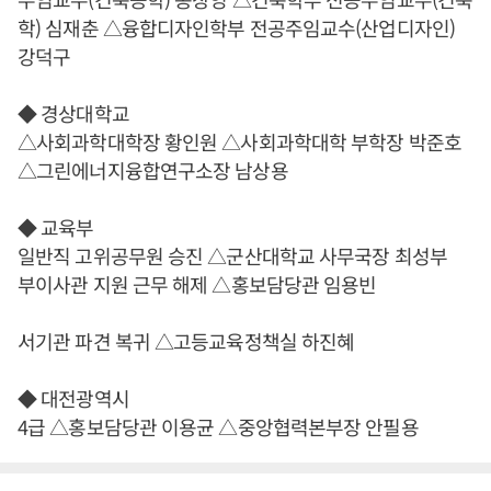
학) 심재춘 △융합디자인학부 전공주임교수(산업디자인)
강덕구
◆ 경상대학교
△사회과학대학장 황인원 △사회과학대학 부학장 박준호
△그린에너지융합연구소장 남상용
◆ 교육부
일반직 고위공무원 승진 △군산대학교 사무국장 최성부
부이사관 지원 근무 해제 △홍보담당관 임용빈
서기관 파견 복귀 △고등교육정책실 하진혜
◆ 대전광역시
4급 △홍보담당관 이용균 △중앙협력본부장 안필용