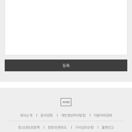
PC버전
회사소개
윤리강령
개인정보처리방침
이용자위원회
청소년보호정책
정정·반론보도
기사심의규정
불편신고