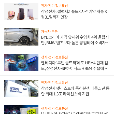
전자·전기·정보통신
삼성전자, 갤럭시Z 폴드8 사전예약 개통 8
월31일까지 연장
자동차·부품
BYD코리아 가격 앞세워 수입차 4위 올랐지
만, BMW·벤츠보다 높은 공임비에 소비자
불만 폭발
전자·전기·정보통신
엔비디아 '루빈 울트라'에도 HBM4 탑재 검
토, 삼성전자·SK하이닉스 HBM4 수율에 주
도권 갈린다
전자·전기·정보통신
삼성전자 넷리스트와 특허분쟁 매듭, 5년 동
안 최대 1.3조 라이선스비 지급
전자·전기·정보통신
[AI 뭉쳐야 산다⑧] LG·엔비디아 '피지컬 AI'