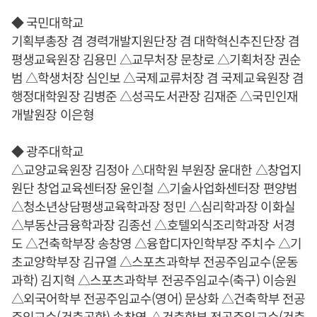
◆ 국민대학교
기획부총장 겸 경력개발지원단장 겸 대학혁신추진단장 겸
평생교육원장 김용민 △교무처장 문창로 △기획처장 권순
범 △학생처장 심인보 △국제교류처장 겸 국제교육원장 겸
행정대학원장 김병준 △성곡도서관장 김재준 △국민인재
개발원장 이은형
◆ 광주대학교
△교양교육원장 김정아 △대학원 부원장 윤대한 △창업지
원단 창업교육센터장 윤인철 △기술사업화센터장 편양범
△청소년상담평생교육학과장 정민 △심리학과장 이화실
△부동산금융학과장 김종선 △호텔외식조리학과장 서경
도 △건축학부장 송창영 △융합디자인학부장 주치수 △기
초교양학부장 김규열 △스포츠과학부 전공주임교수(운동
과학) 김지혁 △스포츠과학부 전공주임교수(축구) 이승원
△외국어학부 전공주임교수(영어) 문상화 △건축학부 전공
주임교수(건축공학) 송창영 △건축학부 전공주임교수(건축