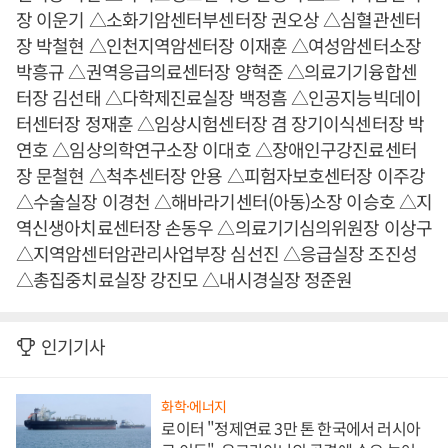
장 이운기 △소화기암센터부센터장 권오상 △심혈관센터
장 박철현 △인천지역암센터장 이재훈 △여성암센터소장
박흥규 △권역응급의료센터장 양혁준 △의료기기융합센
터장 김선태 △다학제진료실장 백정흠 △인공지능빅데이
터센터장 정재훈 △임상시험센터장 겸 장기이식센터장 박
연호 △임상의학연구소장 이대호 △장애인구강진료센터
장 문철현 △척추센터장 안용 △피험자보호센터장 이주강
△수술실장 이경천 △해바라기센터(아동)소장 이승호 △지
역신생아치료센터장 손동우 △의료기기심의위원장 이상구
△지역암센터암관리사업부장 심선진 △응급실장 조진성
△총집중치료실장 강진모 △내시경실장 정준원
인기기사
화학·에너지
로이터 "정제연료 3만 톤 한국에서 러시아