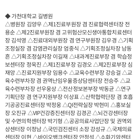
◆ 가천대학교 길병원
△병원장 김양우 △제1진료부원장 겸 진료협력센터장 전
용순 △제2진료부원장 겸 고위험산모신생아통합치료센터
장 김석영 △진료대외부원장 겸 연구부원장 김우경 △기획
조정실장 겸 감염관리실장 엄중식 △기획조정실차장 남동
흔 △기획조정실차장 이길재 △내과계진료부장 겸 학습정
보센터장 정욱진 △제1진료부장 김경오 △제2진료부장 심
재앙 △진료지원부장 임용수 △교육수련부장 강승걸 △교
육수련부차장 겸 권역난임우울증상담센터장 전승주 △교
육수련부차장 선우웅상 △전산정보본부장 박동균 △연구
기획단장 겸 연구지원부장 이상표 △산학협력단장 겸 호흡
기공공진료센터장 박정웅 △QI전략실장 박현미 △홍보실
장 오진규 △VIP건강증진센터장 김경곤 △뇌건강센터장
및 수면의학센터장 박기형 △공공의료사업단장 및 권역외
상센터장 이정남 △국민검진센터 소장 강성규 △국제의료
센터장 이현 △바이오뱅크센터장 안정석 △소화기암센터