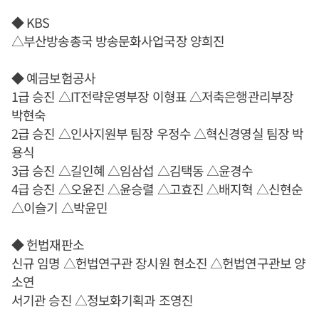
◆ KBS
△부산방송총국 방송문화사업국장 양희진
◆ 예금보험공사
1급 승진 △IT전략운영부장 이형표 △저축은행관리부장
박현숙
2급 승진 △인사지원부 팀장 우정수 △혁신경영실 팀장 박
용식
3급 승진 △길인혜 △임삼섭 △김택동 △윤경수
4급 승진 △오윤진 △윤승렬 △고효진 △배지혁 △신현순
△이슬기 △박윤민
◆ 헌법재판소
신규 임명 △헌법연구관 장시원 현소진 △헌법연구관보 양
소연
서기관 승진 △정보화기획과 조영진