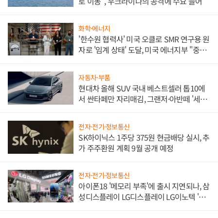
로 이동", 우크라이나의 공격에 수요 늘어
화학·에너지
'한수원 협력사' 미국 오클로 SMR 연구용 원
자로 '임계 상태' 도달, 미국 에너지부 "중요
한 이정표"
자동차·부품
현대차 올해 SUV 국내 베스트셀러 톱10에
서 싼타페만 자리매김, 그랜저·아반떼 '세단
쌍끌이'로 내수 방어
전자·전기·정보통신
SK하이닉스 1주당 375원 현금배당 실시, 추
가 주주환원 계획 9월 공개 예정
전자·전기·정보통신
아이폰18 '메모리 부족'에 출시 지연되나, 삼
성디스플레이 LG디스플레이 LG이노텍 '탈
애플' 수익 다각화 속도