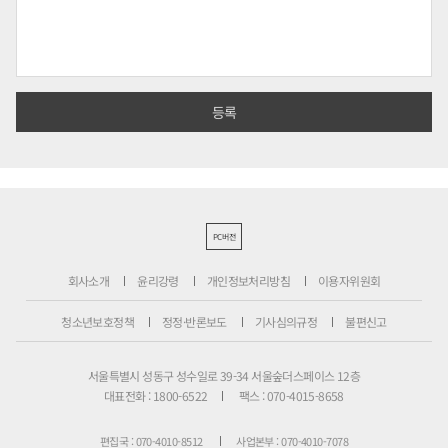
PC버전
회사소개
윤리강령
개인정보처리방침
이용자위원회
청소년보호정책
정정·반론보도
기사심의규정
불편신고
서울특별시 성동구 성수일로 39-34 서울숲더스페이스 12층
대표전화 : 1800-6522
팩스 : 070-4015-8658
편집국 : 070-4010-8512
사업본부 : 070-4010-7078