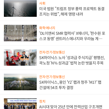
사회
미국 법원 "트럼프 정부 풍력 프로젝트 동결
조치는 위법", 해제 명령 내려
화학·에너지
'DL이앤씨 SMR 협력사' X에너지, '한수원 포
스코 동맹' 센트러스에너지와 우라늄 계약
체결
전자·전기·정보통신
SK하이닉스 노사 '성과급 주식지급' 평행선,
곽노정 'N% 성과급' 법적 논란 벗을지 주목
전자·전기·정보통신
SK하이닉스, 용인 'Y2' 팹과 청주 'M17' 팹
건설에 54조 투자 결정
정치
AI시대 맞아 25년 만에 전력산업 구조개편