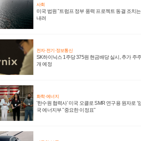
사회
미국 법원 "트럼프 정부 풍력 프로젝트 동결 조치는 
내려
전자·전기·정보통신
SK하이닉스 1주당 375원 현금배당 실시, 추가 주
개 예정
화학·에너지
'한수원 협력사' 미국 오클로 SMR 연구용 원자로 '임
국 에너지부 "중요한 이정표"