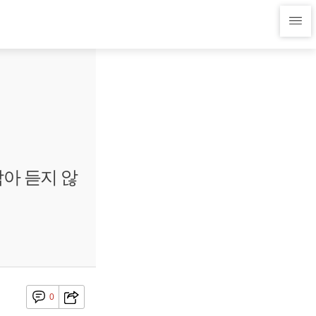
담아 듣지 않
0