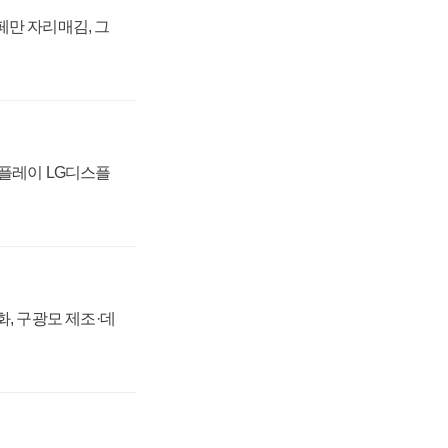
페만 자리매김, 그
스플레이 LG디스플
강화, 구광모 제조·데