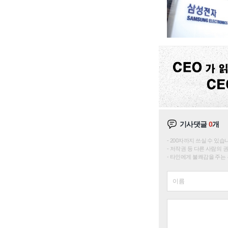
기사댓글
0
개
200자까지 쓰실 수 있습니다. 
저작권 등 다른 사람의 
타인에게 불쾌감을 주는 