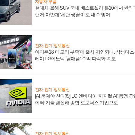
자동차·부품
현대차 올해 SUV 국내 베스트셀러 톱10에서 싼타
랜저·아반떼 '세단 쌍끌이'로 내수 방어
전자·전기·정보통신
아이폰18 '메모리 부족'에 출시 지연되나, 삼성디
레이 LG이노텍 '탈애플' 수익 다각화 속도
전자·전기·정보통신
[AI 뭉쳐야 산다⑧] LG·엔비디아 '피지컬 AI' 동맹 
이터·기술 결집해 종합 로보틱스 기업으로
전자·전기·정보통신