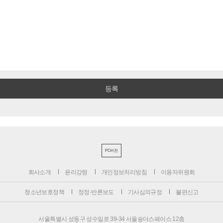
PC버전
회사소개
윤리강령
개인정보처리방침
이용자위원회
청소년보호정책
정정·반론보도
기사심의규정
불편신고
서울특별시 성동구 성수일로 39-34 서울숲더스페이스 12층