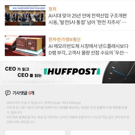
정치
AI시대 맞아 25년 만에 전력산업 구조개편
시동, '발전5사 통합' 넘어 '한전 지주사' 재편
론도
전자·전기·정보통신
AI 메모리반도체 시장에서 낸드플래시보다
D램 부각, 고객사 물량 선점 수요의 '우선순
위'
기사댓글
0
개
200자까지 쓰실 수 있습니다. (현재 0 byte / 최대 400byte)
저작권 등 다른 사람의 권리를 침해하거나 명예를 훼손하는 댓글은 관련 법률에 의해 제재를 받을
수 있습니다.
타인에게 불쾌감을 주는 욕설 등 비하하는 단어가 내용에 포함되거나 인신공격성 글은 관리자의 판
단에 의해 삭제 합니다.