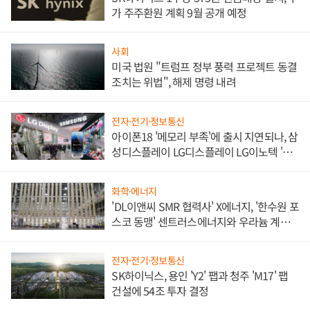
가 주주환원 계획 9월 공개 예정
사회
미국 법원 "트럼프 정부 풍력 프로젝트 동결
조치는 위법", 해제 명령 내려
전자·전기·정보통신
아이폰18 '메모리 부족'에 출시 지연되나, 삼
성디스플레이 LG디스플레이 LG이노텍 '탈
애플' 수익 다각화 속도
화학·에너지
'DL이앤씨 SMR 협력사' X에너지, '한수원 포
스코 동맹' 센트러스에너지와 우라늄 계약
체결
전자·전기·정보통신
SK하이닉스, 용인 'Y2' 팹과 청주 'M17' 팹
건설에 54조 투자 결정