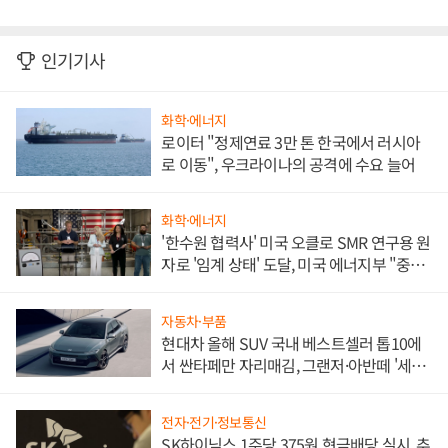
인기기사
화학·에너지
로이터 "정제연료 3만 톤 한국에서 러시아
로 이동", 우크라이나의 공격에 수요 늘어
화학·에너지
'한수원 협력사' 미국 오클로 SMR 연구용 원
자로 '임계 상태' 도달, 미국 에너지부 "중요
한 이정표"
자동차·부품
현대차 올해 SUV 국내 베스트셀러 톱10에
서 싼타페만 자리매김, 그랜저·아반떼 '세단
쌍끌이'로 내수 방어
전자·전기·정보통신
SK하이닉스 1주당 375원 현금배당 실시, 추