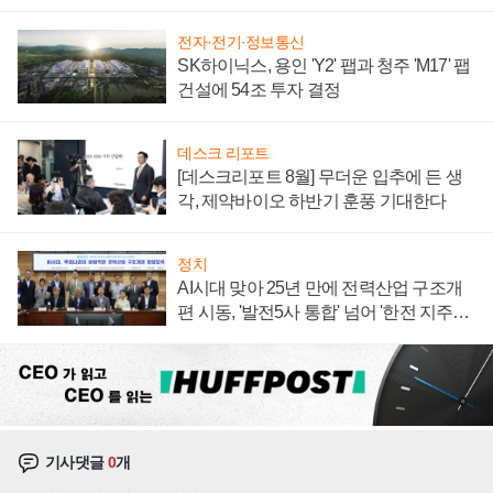
계약 체결
전자·전기·정보통신
SK하이닉스, 용인 'Y2' 팹과 청주 'M17' 팹
건설에 54조 투자 결정
데스크 리포트
[데스크리포트 8월] 무더운 입추에 든 생
각, 제약바이오 하반기 훈풍 기대한다
정치
AI시대 맞아 25년 만에 전력산업 구조개
편 시동, '발전5사 통합' 넘어 '한전 지주사'
재편론도
기사댓글
0
개