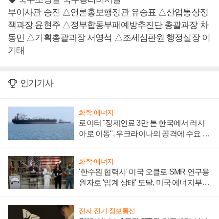
부이사관 승진 △언론홍보행정관 유승표 △산업통상정
책과장 윤현주 △정부합동부패예방추진단 총괄과장 차
동민 △기획총괄과장 서영석 △조세심판원 행정실장 이
기태
인기기사
화학·에너지
로이터 "정제연료 3만 톤 한국에서 러시
아로 이동", 우크라이나의 공격에 수요 늘
어
화학·에너지
'한수원 협력사' 미국 오클로 SMR 연구용
원자로 '임계 상태' 도달, 미국 에너지부
"중요한 이정표"
전자·전기·정보통신