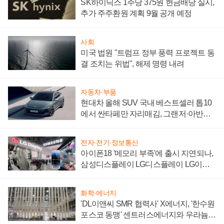
SK하이닉스 1주당 375원 현금배당 실시,
추가 주주환원 계획 9월 공개 예정
사회
미국 법원 "트럼프 정부 풍력 프로젝트 동
결 조치는 위법", 해제 명령 내려
자동차·부품
현대차 올해 SUV 국내 베스트셀러 톱10
에서 싼타페만 자리매김, 그랜저·아반떼
'세단 쌍끌이'로 내수 방어
전자·전기·정보통신
아이폰18 '메모리 부족'에 출시 지연되나,
삼성디스플레이 LG디스플레이 LG이노
텍 '탈애플' 수익 다각화 속도
화학·에너지
'DL이앤씨 SMR 협력사' X에너지, '한수원
포스코 동맹' 센트러스에너지와 우라늄