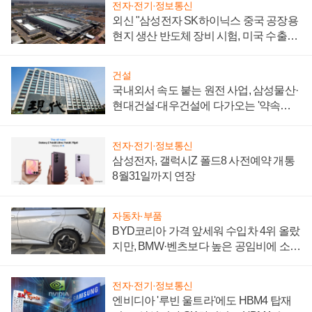
전자·전기·정보통신
외신 "삼성전자 SK하이닉스 중국 공장용
현지 생산 반도체 장비 시험, 미국 수출통
제 대비"
건설
국내외서 속도 붙는 원전 사업, 삼성물산·
현대건설·대우건설에 다가오는 '약속의
시간'
전자·전기·정보통신
삼성전자, 갤럭시Z 폴드8 사전예약 개통
8월31일까지 연장
자동차·부품
BYD코리아 가격 앞세워 수입차 4위 올랐
지만, BMW·벤츠보다 높은 공임비에 소비
자 불만 폭발
전자·전기·정보통신
엔비디아 '루빈 울트라'에도 HBM4 탑재