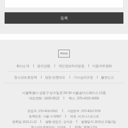
PC버전
회사소개
윤리강령
개인정보처리방침
이용자위원회
청소년보호정책
정정·반론보도
기사심의규정
불편신고
서울특별시 성동구 성수일로 39-34 서울숲더스페이스 12층
대표전화 : 1800-6522
팩스 : 070-4015-8658
편집국 : 070-4010-8512
사업본부 : 070-4010-7078
등록번호 : 서울 아 02897
제호 : 비즈니스포스트
등록일: 2013.11.13
발행·편집인 : 강석운
발행일자: 2013년 12월 2일
청소년보호책임자 : 강석운
ISSN : 2636-171X