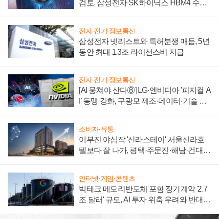
검토, 삼성전자·SK하이닉스 HBM4 수율
에 주도권 갈린다
전자·전기·정보통신
삼성전자 넷리스트와 특허분쟁 매듭, 5년
동안 최대 1.3조 라이선스비 지급
전자·전기·정보통신
[AI 뭉쳐야 산다⑧] LG·엔비디아 '피지컬 A
I' 동맹 강화, 구광모 제조·데이터·기술 결
집해 종합 로보틱스 기업으로
소비자·유통
이부진 야심작 '신라스테이' 서울신라호
텔보다 잘 나가, 평택·주문진·해남·건대로
성장판 더 넓힌다
인터넷·게임·콘텐츠
빅테크 메모리반도체 포함 장기계약 '2.7
조 달러' 규모, AI 투자 위축 우려와 반대
신호