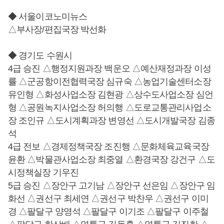
◆ 서울이코노미뉴스
△부사장/편집국장 박선화
◆ 경기도 수원시
4급 승진 △행정지원과장 백운오 △예산재정과장 이성
률 △군공항이전협력국장 심규숙 △농업기술센터소장
유인형 △화성사업소장 김현광 △상수도사업소장 심언
형 △공원녹지사업소장 허의행 △도로교통관리사업소
장 조인규 △도시계획과장 변영선 △도시개발국장 김종
석
4급 전보 △경제정책국장 조진행 △문화체육교육국장
윤환 △박물관사업소장 최중열 △환경국장 강건구 △도
시정책실장 기우진
5급 승진 △장안구 고기남 △장안구 선은임 △장안구 임
화선 △권선구 최세연 △권선구 박찬우 △권선구 이미
경 △팔달구 양영석 △팔달구 이기조 △팔달구 이주철