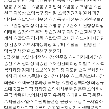
△팔달구 한상배 △영통구 김동혹 △영통구 김진한 △
영통구 이원구 △영통구 이인직 △영통구 조명원 △권
선구 김용상 △영통구 장석팔 △국민권익위원회 파견
남상은 △팔달구 김수정 △영통구 김선우 △권선구보건
소 보건행정과장 이종욱 △영통구보건소 보건행정과장
이태희 △장안구 우제박 △권선구 김태관 △권선구 이
계석 △팔달구 김기환 △팔달구 오세인 △도시디자인단
장 김종호 △도시재생과장 최규태 △팔달구 임영진 △
영통구 서종원 △권선구 문춘기
5급 전보 △일자리정책과장 연준호 △지역경제과장 최
종진 △세정과장 박승진 △재산관리과장 이철수 △사회
복지과장 김재섭 △보육아동과장 김도현 △다문화정책
과장 김미숙 △문화예술과장 이상수 △교육청소년과장
최승래 △체육진흥과장 곽도용 △환경정책과장 최상규
△대중교통과장 정광량 △의회사무국 김은주 △의회사
무국 박용민 △의회사무국 유원종 △의회사무국 황종서
△박물관사업소 수원박물관장 윤응로 △상수도사업소
맑은물정책과장 송봉재 △공원녹지사업소 생태공원과