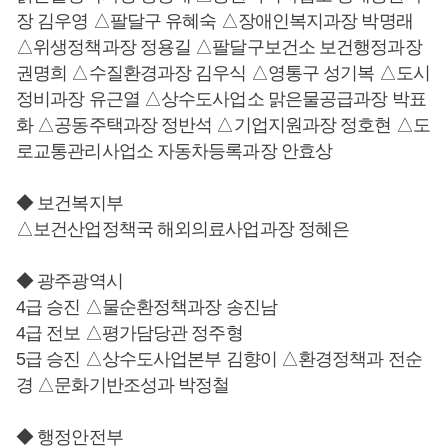
장 김우영 △팔달구 유혜숙 △장애인복지과장 박명래
△위생정책과장 정용길 △팔달구보건소 보건행정과장
권명희 △수질환경과장 김우식 △영통구 성기복 △도시
정비과장 유근열 △상수도사업소 맑은물공급과장 박표
화 △공동주택과장 정반석 △기업지원과장 정호현 △도
로교통관리사업소 자동차등록과장 안효상
◆ 보건복지부
△보건산업정책국 해외의료사업과장 정혜은
◆ 광주광역시
4급 승진 △물순환정책과장 송진남
4급 전보 △평가담당관 정주형
5급 승진 △상수도사업본부 김향이 △환경정책과 전순
경 △문화기반조성과 박정철
◆ 행정안전부