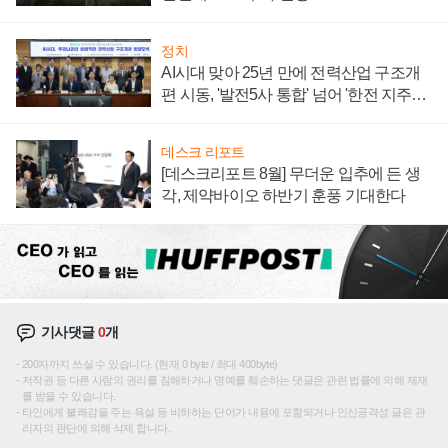
정치
AI시대 맞아 25년 만에 전력산업 구조개
편 시동, '발전5사 통합' 넘어 '한전 지주사'
재편론도
데스크 리포트
[데스크리포트 8월] 무더운 입추에 든 생
각, 제약바이오 하반기 훈풍 기대한다
기사댓글
0
개
200자까지 쓰실 수 있습니다. (현재 0 byte / 최대 400byte)
저작권 등 다른 사람의 권리를 침해하거나 명예를 훼손하는 댓글은 관련 법률에 의해 제재
를 받을 수 있습니다.
타인에게 불쾌감을 주는 욕설 등 비하하는 단어가 내용에 포함되거나 인신공격성 글은 관
리자의 판단에 의해 삭제 합니다.