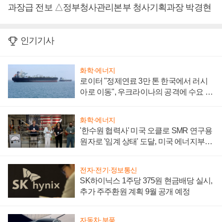
과장급 전보 △정부청사관리본부 청사기획과장 박경현
인기기사
화학·에너지
로이터 "정제연료 3만 톤 한국에서 러시
아로 이동", 우크라이나의 공격에 수요 늘
어
화학·에너지
'한수원 협력사' 미국 오클로 SMR 연구용
원자로 '임계 상태' 도달, 미국 에너지부
"중요한 이정표"
전자·전기·정보통신
SK하이닉스 1주당 375원 현금배당 실시,
추가 주주환원 계획 9월 공개 예정
자동차·부품