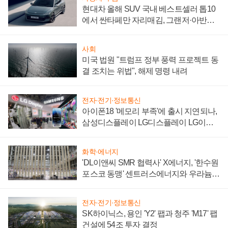
현대차 올해 SUV 국내 베스트셀러 톱10
에서 싼타페만 자리매김, 그랜저·아반떼
'세단 쌍끌이'로 내수 방어
사회
미국 법원 "트럼프 정부 풍력 프로젝트 동
결 조치는 위법", 해제 명령 내려
전자·전기·정보통신
아이폰18 '메모리 부족'에 출시 지연되나,
삼성디스플레이 LG디스플레이 LG이노
텍 '탈애플' 수익 다각화 속도
화학·에너지
'DL이앤씨 SMR 협력사' X에너지, '한수원
포스코 동맹' 센트러스에너지와 우라늄
계약 체결
전자·전기·정보통신
SK하이닉스, 용인 'Y2' 팹과 청주 'M17' 팹
건설에 54조 투자 결정