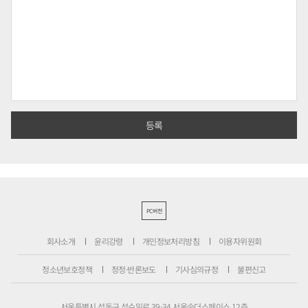
PC버전
회사소개
윤리강령
개인정보처리방침
이용자위원회
청소년보호정책
정정·반론보도
기사심의규정
불편신고
서울특별시 성동구 성수일로 39-34 서울숲더스페이스 12층