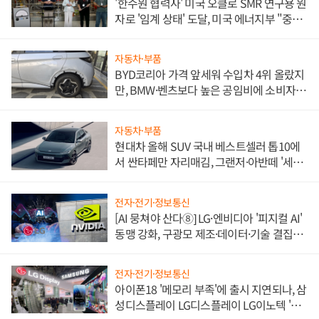
'한수원 협력사' 미국 오클로 SMR 연구용 원
자로 '임계 상태' 도달, 미국 에너지부 "중요
한 이정표"
자동차·부품
BYD코리아 가격 앞세워 수입차 4위 올랐지
만, BMW·벤츠보다 높은 공임비에 소비자
불만 폭발
자동차·부품
현대차 올해 SUV 국내 베스트셀러 톱10에
서 싼타페만 자리매김, 그랜저·아반떼 '세단
쌍끌이'로 내수 방어
전자·전기·정보통신
[AI 뭉쳐야 산다⑧] LG·엔비디아 '피지컬 AI'
동맹 강화, 구광모 제조·데이터·기술 결집
해 종합 로보틱스 기업으로
전자·전기·정보통신
아이폰18 '메모리 부족'에 출시 지연되나, 삼
성디스플레이 LG디스플레이 LG이노텍 '탈