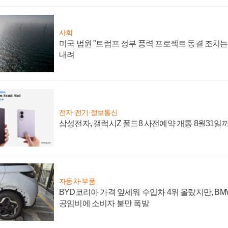
사회
미국 법원 "트럼프 정부 풍력 프로젝트 동결 조치는 
내려
전자·전기·정보통신
삼성전자, 갤럭시Z 폴드8 사전예약 개통 8월31일
자동차·부품
BYD코리아 가격 앞세워 수입차 4위 올랐지만, B
공임비에 소비자 불만 폭발