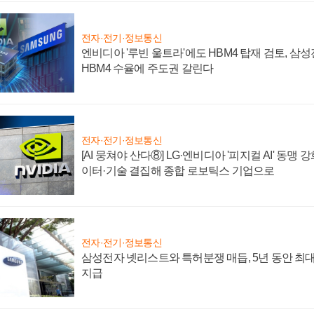
전자·전기·정보통신
엔비디아 '루빈 울트라'에도 HBM4 탑재 검토, 삼
HBM4 수율에 주도권 갈린다
전자·전기·정보통신
[AI 뭉쳐야 산다⑧] LG·엔비디아 '피지컬 AI' 동맹 
이터·기술 결집해 종합 로보틱스 기업으로
전자·전기·정보통신
삼성전자 넷리스트와 특허분쟁 매듭, 5년 동안 최대
지급