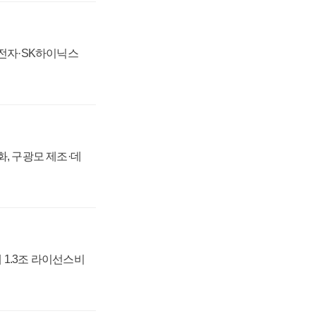
성전자·SK하이닉스
강화, 구광모 제조·데
 1.3조 라이선스비