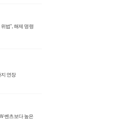
위법", 해제 명령
까지 연장
MW·벤츠보다 높은