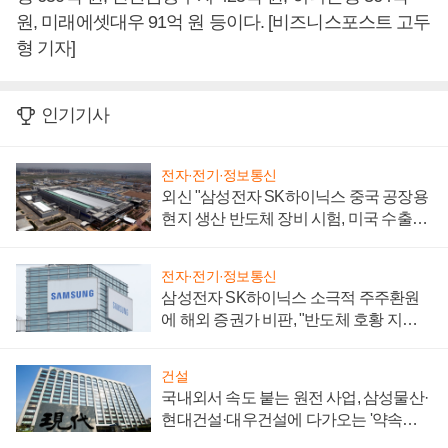
원, 미래에셋대우 91억 원 등이다. [비즈니스포스트 고두
형 기자]
인기기사
전자·전기·정보통신
외신 "삼성전자 SK하이닉스 중국 공장용
현지 생산 반도체 장비 시험, 미국 수출통
제 대비"
전자·전기·정보통신
삼성전자 SK하이닉스 소극적 주주환원
에 해외 증권가 비판, "반도체 호황 지속
성 의문"
건설
국내외서 속도 붙는 원전 사업, 삼성물산·
현대건설·대우건설에 다가오는 '약속의
시간'