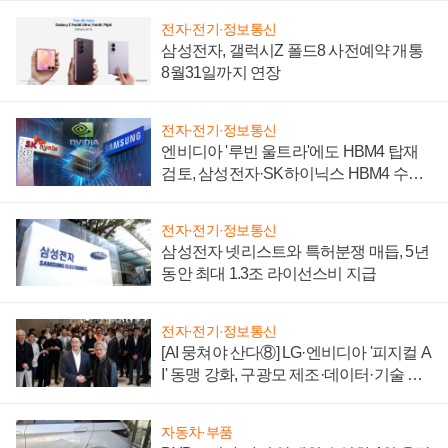
전자·전기·정보통신
삼성전자, 갤럭시Z 폴드8 사전예약 개통
8월31일까지 연장
전자·전기·정보통신
엔비디아 '루빈 울트라'에도 HBM4 탑재
검토, 삼성전자·SK하이닉스 HBM4 수율
에 주도권 갈린다
전자·전기·정보통신
삼성전자 넷리스트와 특허분쟁 매듭, 5년
동안 최대 1.3조 라이선스비 지급
전자·전기·정보통신
[AI 뭉쳐야 산다⑧] LG·엔비디아 '피지컬 A
I' 동맹 강화, 구광모 제조·데이터·기술 결
집해 종합 로보틱스 기업으로
자동차·부품