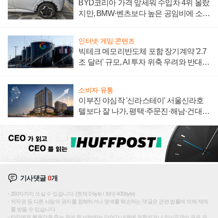
BYD코리아 가격 앞세워 수입차 4위 올랐
지만, BMW·벤츠보다 높은 공임비에 소비
자 불만 폭발
인터넷·게임·콘텐츠
빅테크 메모리반도체 포함 장기계약 '2.7
조 달러' 규모, AI 투자 위축 우려와 반대
신호
소비자·유통
이부진 야심작 '신라스테이' 서울신라호
텔보다 잘 나가, 평택·주문진·해남·건대로
성장판 더 넓힌다
기사댓글
0
개
200자까지 쓰실 수 있습니다. (현재 0 byte / 최대 400byte)
저작권 등 다른 사람의 권리를 침해하거나 명예를 훼손하는 댓글은 관련 법률에 의해 제재
를 받을 수 있습니다.
타인에게 불쾌감을 주는 욕설 등 비하하는 단어가 내용에 포함되거나 인신공격성 글은 관