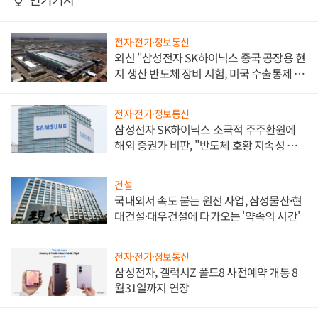
전자·전기·정보통신
외신 "삼성전자 SK하이닉스 중국 공장용 현
지 생산 반도체 장비 시험, 미국 수출통제 대
비"
전자·전기·정보통신
삼성전자 SK하이닉스 소극적 주주환원에
해외 증권가 비판, "반도체 호황 지속성 의
문"
건설
국내외서 속도 붙는 원전 사업, 삼성물산·현
대건설·대우건설에 다가오는 '약속의 시간'
전자·전기·정보통신
삼성전자, 갤럭시Z 폴드8 사전예약 개통 8
월31일까지 연장