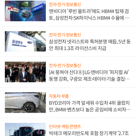
전자·전기·정보통신
엔비디아 '루빈 울트라'에도 HBM4 탑재 검
토, 삼성전자·SK하이닉스 HBM4 수율에 주
도권 갈린다
전자·전기·정보통신
삼성전자 넷리스트와 특허분쟁 매듭, 5년 동
안 최대 1.3조 라이선스비 지급
전자·전기·정보통신
[AI 뭉쳐야 산다⑧] LG·엔비디아 '피지컬 AI'
동맹 강화, 구광모 제조·데이터·기술 결집
해 종합 로보틱스 기업으로
자동차·부품
BYD코리아 가격 앞세워 수입차 4위 올랐지
만, BMW·벤츠보다 높은 공임비에 소비자
불만 폭발
인터넷·게임·콘텐츠
빅테크 메모리반도체 포함 장기계약 '2.7조