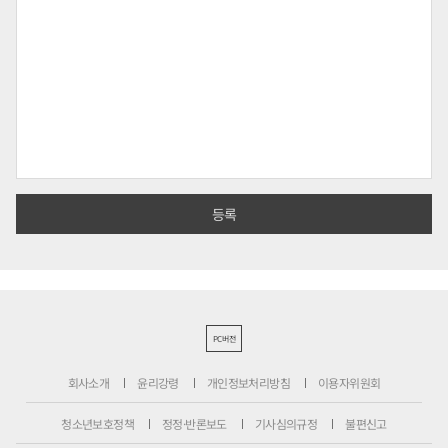
PC버전
회사소개
윤리강령
개인정보처리방침
이용자위원회
청소년보호정책
정정·반론보도
기사심의규정
불편신고