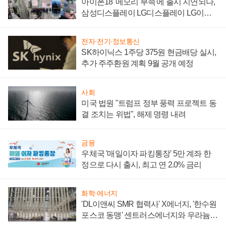
아이폰18 '메모리 부족'에 출시 지연되나,
삼성디스플레이 LG디스플레이 LG이노
텍 '탈애플' 수익 다각화 속도
전자·전기·정보통신
SK하이닉스 1주당 375원 현금배당 실시,
추가 주주환원 계획 9월 공개 예정
사회
미국 법원 "트럼프 정부 풍력 프로젝트 동
결 조치는 위법", 해제 명령 내려
금융
우체국 '매일이자 파킹통장' 5만 계좌 한
정으로 다시 출시, 최고 연 2.0% 금리
화학·에너지
'DL이앤씨 SMR 협력사' X에너지, '한수원
포스코 동맹' 센트러스에너지와 우라늄