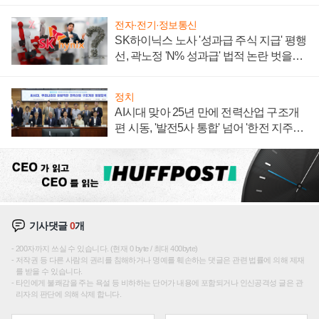
계약 체결
전자·전기·정보통신
SK하이닉스 노사 '성과급 주식 지급' 평행
선, 곽노정 'N% 성과급' 법적 논란 벗을지
주목
정치
AI시대 맞아 25년 만에 전력산업 구조개
편 시동, '발전5사 통합' 넘어 '한전 지주사'
재편론도
기사댓글
0
개
200자까지 쓰실 수 있습니다. (현재 0 byte / 최대 400byte)
저작권 등 다른 사람의 권리를 침해하거나 명예를 훼손하는 댓글은 관련 법률에 의해 제재
를 받을 수 있습니다.
타인에게 불쾌감을 주는 욕설 등 비하하는 단어가 내용에 포함되거나 인신공격성 글은 관
리자의 판단에 의해 삭제 합니다.