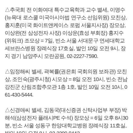
△추국희 전 이화여대 특수교육학과 교수 별세, 이명수
(뉴욕대 로스쿨 미국아시아법 연구소 선임위원) 모친상,
홍지훈(미국 화이트앤케이스 로펌 서울지사장) 장모상,
이상완(전 삼성전자 사장) 이상운(효성 부회장) 홍지수
(위워크) 조모상 = 7일, 빈소 서울 서대문구 연세대학교
세브란스병원 장례식장 17호실, 발인 10일 오전 9시, 장
지 경기 남양주시 모란공원, 02-2227-7590.
△임정해씨 별세, 곽복률(권은희 국회의원 보좌관) 모친
상, 조인숙(광주시청) 시모상 = 8일 오전 10시, 빈소 전남
강진군 산림조합추모관 1층 1호, 발인 10일 오전 10시, 0
61-430-5444.
△신경애씨 별세, 김동국(대신증권 신탁사업부 부장) 박
해석(삼성전자 플래시PE 수석) 장모상 = 6일 오후 8시30
분, 빈소 서울 성동구 한양대학교병원 장례식장 11호실,