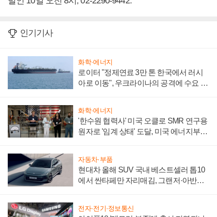
발인 10일 오전 8시, 02-2290-9442.
인기기사
화학·에너지
로이터 "정제연료 3만 톤 한국에서 러시
아로 이동", 우크라이나의 공격에 수요 늘
어
화학·에너지
'한수원 협력사' 미국 오클로 SMR 연구용
원자로 '임계 상태' 도달, 미국 에너지부
"중요한 이정표"
자동차·부품
현대차 올해 SUV 국내 베스트셀러 톱10
에서 싼타페만 자리매김, 그랜저·아반떼
'세단 쌍끌이'로 내수 방어
전자·전기·정보통신