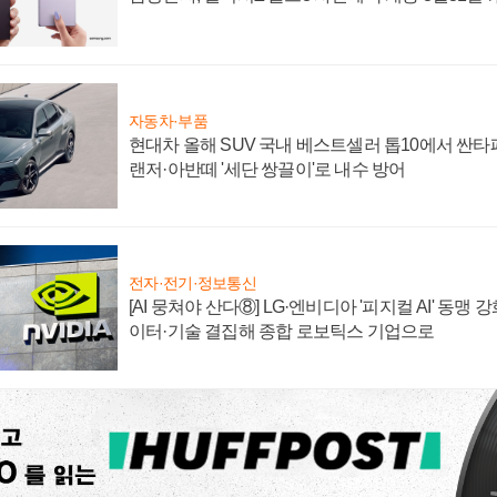
자동차·부품
현대차 올해 SUV 국내 베스트셀러 톱10에서 싼타
랜저·아반떼 '세단 쌍끌이'로 내수 방어
전자·전기·정보통신
[AI 뭉쳐야 산다⑧] LG·엔비디아 '피지컬 AI' 동맹 
이터·기술 결집해 종합 로보틱스 기업으로