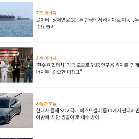
화학·에너지
로이터 "정제연료 3만 톤 한국에서 러시아로 이동",
수요 늘어
화학·에너지
'한수원 협력사' 미국 오클로 SMR 연구용 원자로 '임계 
너지부 "중요한 이정표"
자동차·부품
현대차 올해 SUV 국내 베스트셀러 톱10에서 싼타페만
아반떼 '세단 쌍끌이'로 내수 방어