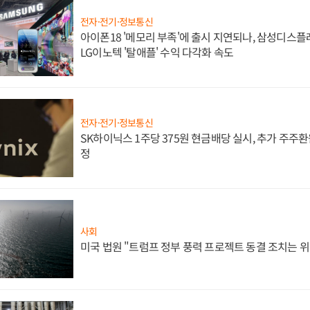
전자·전기·정보통신
아이폰18 '메모리 부족'에 출시 지연되나, 삼성디스
LG이노텍 '탈애플' 수익 다각화 속도
전자·전기·정보통신
SK하이닉스 1주당 375원 현금배당 실시, 추가 주주환
정
사회
미국 법원 "트럼프 정부 풍력 프로젝트 동결 조치는 위