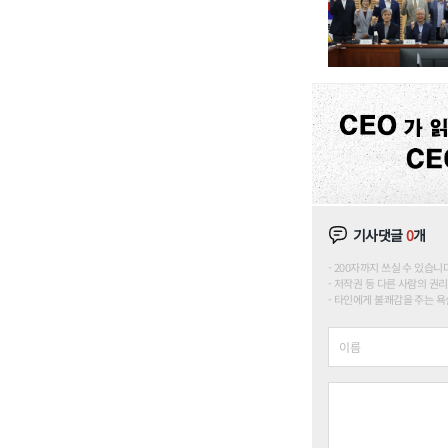
기사댓글
0
개
200자까지 쓰실 수 있습니다. (
저작권 등 다른 사람의 권리
타인에게 불쾌감을 주는 욕설