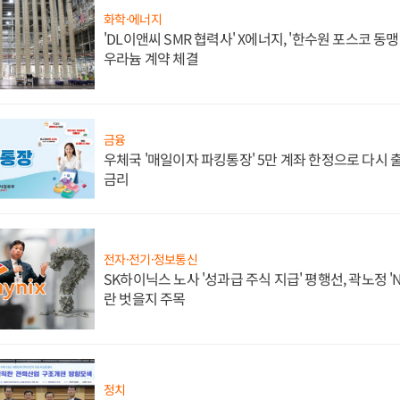
화학·에너지
'DL이앤씨 SMR 협력사' X에너지, '한수원 포스코 
우라늄 계약 체결
금융
우체국 '매일이자 파킹통장' 5만 계좌 한정으로 다시 출시
금리
전자·전기·정보통신
SK하이닉스 노사 '성과급 주식 지급' 평행선, 곽노정 '
란 벗을지 주목
정치