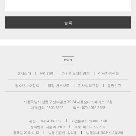
PC버전
회사소개
윤리강령
개인정보처리방침
이용자위원회
청소년보호정책
정정·반론보도
기사심의규정
불편신고
서울특별시 성동구 성수일로 39-34 서울숲더스페이스 12층
대표전화 : 1800-6522
팩스 : 070-4015-8658
편집국 : 070-4010-8512
사업본부 : 070-4010-7078
등록번호 : 서울 아 02897
제호 : 비즈니스포스트
등록일: 2013.11.13
발행·편집인 : 강석운
발행일자: 2013년 12월 2일