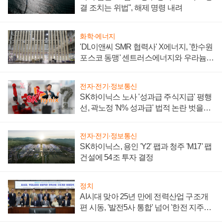
결 조치는 위법", 해제 명령 내려
화학·에너지
'DL이앤씨 SMR 협력사' X에너지, '한수원
포스코 동맹' 센트러스에너지와 우라늄
계약 체결
전자·전기·정보통신
SK하이닉스 노사 '성과급 주식지급' 평행
선, 곽노정 'N% 성과급' 법적 논란 벗을지
주목
전자·전기·정보통신
SK하이닉스, 용인 'Y2' 팹과 청주 'M17' 팹
건설에 54조 투자 결정
정치
AI시대 맞아 25년 만에 전력산업 구조개
편 시동, '발전5사 통합' 넘어 '한전 지주사'
재편론도