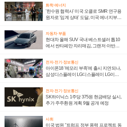
화학·에너지
'한수원 협력사' 미국 오클로 SMR 연구용
원자로 '임계 상태' 도달, 미국 에너지부
"중요한 이정표"
자동차·부품
현대차 올해 SUV 국내 베스트셀러 톱10
에서 싼타페만 자리매김, 그랜저·아반떼
'세단 쌍끌이'로 내수 방어
전자·전기·정보통신
아이폰18 '메모리 부족'에 출시 지연되나,
삼성디스플레이 LG디스플레이 LG이노
텍 '탈애플' 수익 다각화 속도
전자·전기·정보통신
SK하이닉스 1주당 375원 현금배당 실시,
추가 주주환원 계획 9월 공개 예정
사회
미국 법원 "트럼프 정부 풍력 프로젝트 동