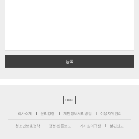
PC버전
회사소개
윤리강령
개인정보처리방침
이용자위원회
청소년보호정책
정정·반론보도
기사심의규정
불편신고