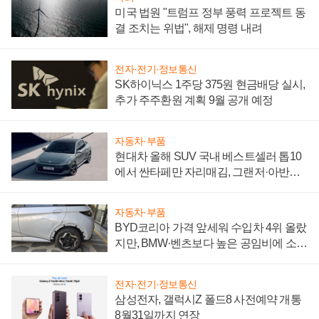
미국 법원 "트럼프 정부 풍력 프로젝트 동
결 조치는 위법", 해제 명령 내려
전자·전기·정보통신
SK하이닉스 1주당 375원 현금배당 실시,
추가 주주환원 계획 9월 공개 예정
자동차·부품
현대차 올해 SUV 국내 베스트셀러 톱10
에서 싼타페만 자리매김, 그랜저·아반떼
'세단 쌍끌이'로 내수 방어
자동차·부품
BYD코리아 가격 앞세워 수입차 4위 올랐
지만, BMW·벤츠보다 높은 공임비에 소비
자 불만 폭발
전자·전기·정보통신
삼성전자, 갤럭시Z 폴드8 사전예약 개통
8월31일까지 연장