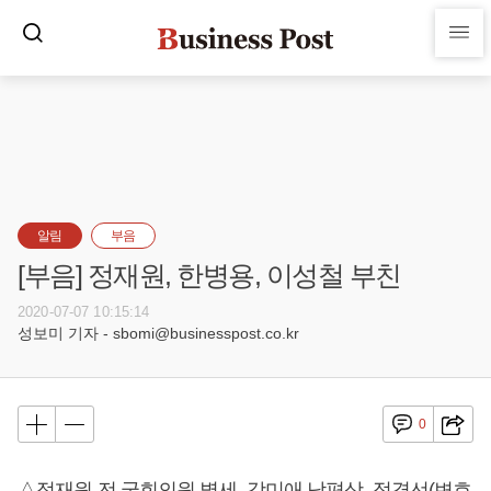
알림
부음
[부음] 정재원, 한병용, 이성철 부친
2020-07-07 10:15:14
성보미 기자 - sbomi@businesspost.co.kr
0
△정재원 전 국회의원 별세, 강미애 남편상, 정경선(변호