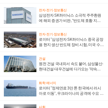
전자·전기·정보통신
삼성전자 SK하이닉스 소극적 주주환원
에 해외 증권가 비판, "반도체 호황 지속
성 의문"
전자·전기·정보통신
로이터 "삼성전자 SK하이닉스 중국 공장
용 현지 생산 반도체 장비 시험, 미국 수출
통제 대비"
건설
원전 건설 국내외서 속도 붙어, 삼성물산·
현대건설·대우건설에 다가오는 '약속의
시간'
화학·에너지
로이터 "정제연료 3만 톤 한국에서 러시
아로 이동", 우크라이나의 공격에 수요 늘
어
사회