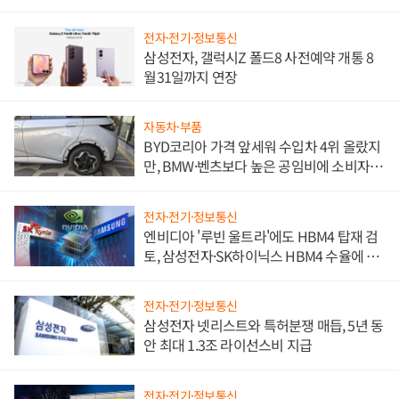
전자·전기·정보통신
삼성전자, 갤럭시Z 폴드8 사전예약 개통 8
월31일까지 연장
자동차·부품
BYD코리아 가격 앞세워 수입차 4위 올랐지
만, BMW·벤츠보다 높은 공임비에 소비자
불만 폭발
전자·전기·정보통신
엔비디아 '루빈 울트라'에도 HBM4 탑재 검
토, 삼성전자·SK하이닉스 HBM4 수율에 주
도권 갈린다
전자·전기·정보통신
삼성전자 넷리스트와 특허분쟁 매듭, 5년 동
안 최대 1.3조 라이선스비 지급
전자·전기·정보통신