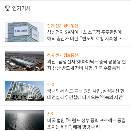
인기기사
전자·전기·정보통신
삼성전자 SK하이닉스 소극적 주주환원에
해외 증권가 비판, "반도체 호황 지속성 의
문"
전자·전기·정보통신
외신 "삼성전자 SK하이닉스 중국 공장용 현
지 생산 반도체 장비 시험, 미국 수출통제 대
비"
건설
국내외서 속도 붙는 원전 사업, 삼성물산·현
대건설·대우건설에 다가오는 '약속의 시간'
사회
미국 법원 "트럼프 정부 풍력 프로젝트 동결
조치는 위법", 해제 명령 내려