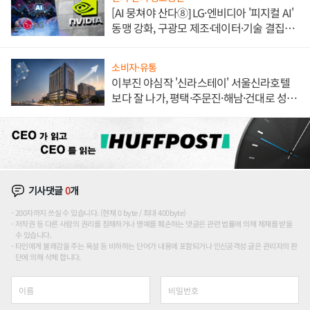
[AI 뭉쳐야 산다⑧] LG·엔비디아 '피지컬 AI'
동맹 강화, 구광모 제조·데이터·기술 결집
해 종합 로보틱스 기업으로
소비자·유통
이부진 야심작 '신라스테이' 서울신라호텔
보다 잘 나가, 평택·주문진·해남·건대로 성
장판 더 넓힌다
기사댓글
0
개
200자까지 쓰실 수 있습니다. (현재 0 byte / 최대 400byte)
저작권 등 다른 사람의 권리를 침해하거나 명예를 훼손하는 댓글은 관련 법률에 의해 제재를 받을
수 있습니다.
타인에게 불쾌감을 주는 욕설 등 비하하는 단어가 내용에 포함되거나 인신공격성 글은 관리자의 판
단에 의해 삭제 합니다.