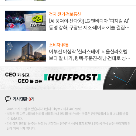
전자·전기·정보통신
[AI 뭉쳐야 산다⑧] LG·엔비디아 '피지컬 AI'
동맹 강화, 구광모 제조·데이터·기술 결집
해 종합 로보틱스 기업으로
소비자·유통
이부진 야심작 '신라스테이' 서울신라호텔
보다 잘 나가, 평택·주문진·해남·건대로 성
장판 더 넓힌다
기사댓글
0
개
200자까지 쓰실 수 있습니다. (현재 0 byte / 최대 400byte)
저작권 등 다른 사람의 권리를 침해하거나 명예를 훼손하는 댓글은 관련 법률에 의해 제재를 받을
수 있습니다.
타인에게 불쾌감을 주는 욕설 등 비하하는 단어가 내용에 포함되거나 인신공격성 글은 관리자의 판
단에 의해 삭제 합니다.