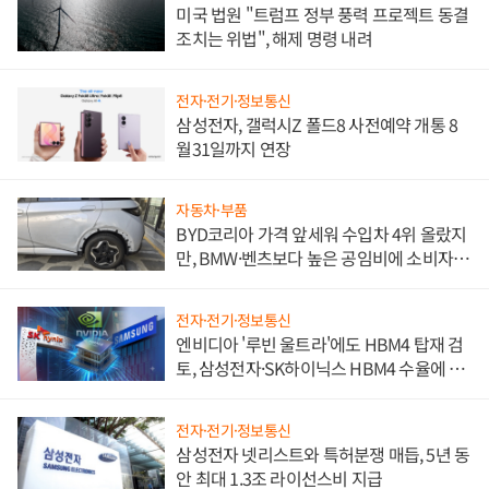
미국 법원 "트럼프 정부 풍력 프로젝트 동결
조치는 위법", 해제 명령 내려
전자·전기·정보통신
삼성전자, 갤럭시Z 폴드8 사전예약 개통 8
월31일까지 연장
자동차·부품
BYD코리아 가격 앞세워 수입차 4위 올랐지
만, BMW·벤츠보다 높은 공임비에 소비자
불만 폭발
전자·전기·정보통신
엔비디아 '루빈 울트라'에도 HBM4 탑재 검
토, 삼성전자·SK하이닉스 HBM4 수율에 주
도권 갈린다
전자·전기·정보통신
삼성전자 넷리스트와 특허분쟁 매듭, 5년 동
안 최대 1.3조 라이선스비 지급