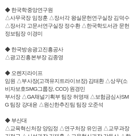
◆ 한국학중앙연구원
△사무국장 임정훈 △장서각 왕실문헌연구실장 김덕수
△장서각 고문서연구실장 정수환 △한국학도서관 문헌
정보팀장 이경미
◆ 한국방송광고진흥공사
△광고진흥본부장 김종영
◆ 오렌지라이프
임원 △부사장(고객유지트라이브장) 김태환 △상무(소
비자보호SMG그룹장, CCO) 원경민
부서장 △GA채널기획부 팀장 허영재 △보험금심사SM
G 팀장 강대윤 △원신한추진팀 팀장 오준석
◆ 부산대
△교육혁신처장 양임정 △연구처장 유인권 △교무과장