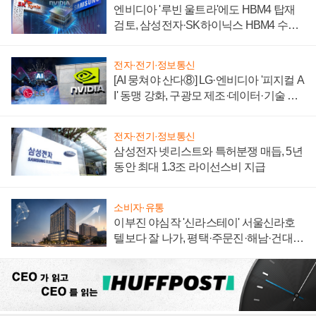
엔비디아 '루빈 울트라'에도 HBM4 탑재
검토, 삼성전자·SK하이닉스 HBM4 수율
에 주도권 갈린다
전자·전기·정보통신
[AI 뭉쳐야 산다⑧] LG·엔비디아 '피지컬 A
I' 동맹 강화, 구광모 제조·데이터·기술 결
집해 종합 로보틱스 기업으로
전자·전기·정보통신
삼성전자 넷리스트와 특허분쟁 매듭, 5년
동안 최대 1.3조 라이선스비 지급
소비자·유통
이부진 야심작 '신라스테이' 서울신라호
텔보다 잘 나가, 평택·주문진·해남·건대로
성장판 더 넓힌다