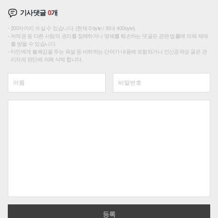
기사댓글
0
개
200자까지 쓰실 수 있습니다. (현재 0 byte / 최대 400byte)
저작권 등 다른 사람의 권리를 침해하거나 명예를 훼손하는 댓글은 관련 법률에 의해 제재
를 받을 수 있습니다.
타인에게 불쾌감을 주는 욕설 등 비하하는 단어가 내용에 포함되거나 인신공격성 글은 관
리자의 판단에 의해 삭제 합니다.