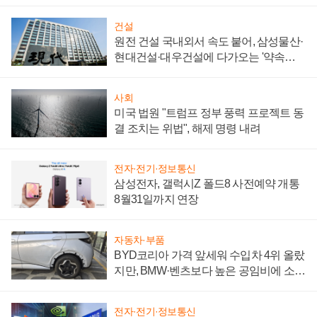
통제 대비"
건설
원전 건설 국내외서 속도 붙어, 삼성물산·
현대건설·대우건설에 다가오는 '약속의
시간'
사회
미국 법원 "트럼프 정부 풍력 프로젝트 동
결 조치는 위법", 해제 명령 내려
전자·전기·정보통신
삼성전자, 갤럭시Z 폴드8 사전예약 개통
8월31일까지 연장
자동차·부품
BYD코리아 가격 앞세워 수입차 4위 올랐
지만, BMW·벤츠보다 높은 공임비에 소비
자 불만 폭발
전자·전기·정보통신