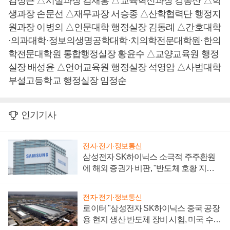
김정근 △시설과장 김재홍 △교육혁신과장 강동산 △학
생과장 손문선 △재무과장 서승종 △산학협력단 행정지
원과장 이병의 △인문대학 행정실장 김동례 △간호대학
·의과대학·정보의생명공학대학·치의학전문대학원·한의
학전문대학원 통합행정실장 황윤수 △교양교육원 행정
실장 배성윤 △언어교육원 행정실장 석영암 △사범대학
부설고등학교 행정실장 임정순
인기기사
전자·전기·정보통신
삼성전자 SK하이닉스 소극적 주주환원
에 해외 증권가 비판, "반도체 호황 지속
성 의문"
전자·전기·정보통신
로이터 "삼성전자 SK하이닉스 중국 공장
용 현지 생산 반도체 장비 시험, 미국 수출