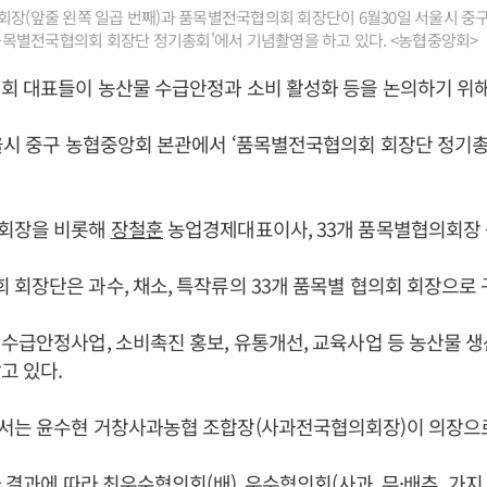
장(앞줄 왼쪽 일곱 번째)과 품목별전국협의회 회장단이 6월30일 서울시 중
도 품목별전국협의회 회장단 정기총회'에서 기념촬영을 하고 있다. <농협중앙회>
회 대표들이 농산물 수급안정과 소비 활성화 등을 논의하기 위해
울시 중구 농협중앙회 본관에서 ‘품목별전국협의회 회장단 정기
회장을 비롯해
장철훈
농업경제대표이사, 33개 품목별협의회장 
회장단은 과수, 채소, 특작류의 33개 품목별 협의회 회장으로 
수급안정사업, 소비촉진 홍보, 유통개선, 교육사업 등 농산물 
고 있다.
서는 윤수현 거창사과농협 조합장(사과전국협의회장)이 의장으
 결과에 따라 최우수협의회(배), 우수협의회(사과, 무·배추, 가지,