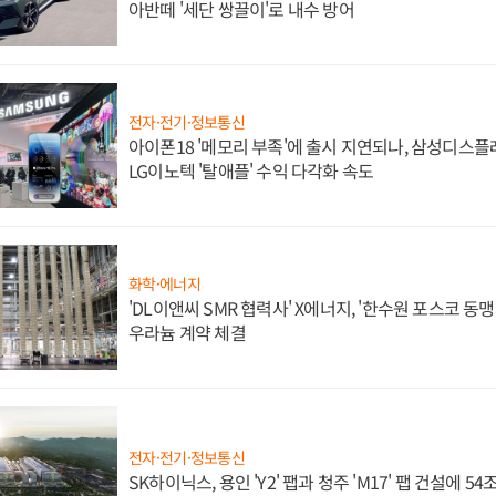
아반떼 '세단 쌍끌이'로 내수 방어
전자·전기·정보통신
아이폰18 '메모리 부족'에 출시 지연되나, 삼성디스
LG이노텍 '탈애플' 수익 다각화 속도
화학·에너지
'DL이앤씨 SMR 협력사' X에너지, '한수원 포스코 
우라늄 계약 체결
전자·전기·정보통신
SK하이닉스, 용인 'Y2' 팹과 청주 'M17' 팹 건설에 5