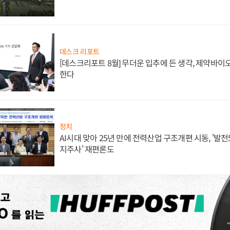
데스크 리포트
[데스크리포트 8월] 무더운 입추에 든 생각, 제약바이
한다
정치
AI시대 맞아 25년 만에 전력산업 구조개편 시동, '발전5
지주사' 재편론도