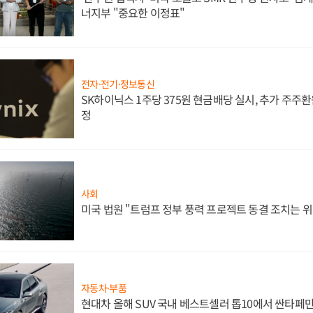
너지부 "중요한 이정표"
전자·전기·정보통신
SK하이닉스 1주당 375원 현금배당 실시, 추가 주주환
정
사회
미국 법원 "트럼프 정부 풍력 프로젝트 동결 조치는 위
자동차·부품
현대차 올해 SUV 국내 베스트셀러 톱10에서 싼타페만