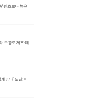
MW·벤츠보다 높은
강화, 구광모 제조·데
계 상태' 도달, 미