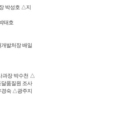
장 박성호 △지
 박태호
재개발처장 배일
사과장 박수천 △
조달품질원 조사
유경숙 △광주지