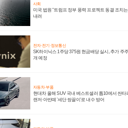
사회
미국 법원 "트럼프 정부 풍력 프로젝트 동결 조치는 
내려
전자·전기·정보통신
SK하이닉스 1주당 375원 현금배당 실시, 추가 주
개 예정
자동차·부품
현대차 올해 SUV 국내 베스트셀러 톱10에서 싼타
랜저·아반떼 '세단 쌍끌이'로 내수 방어