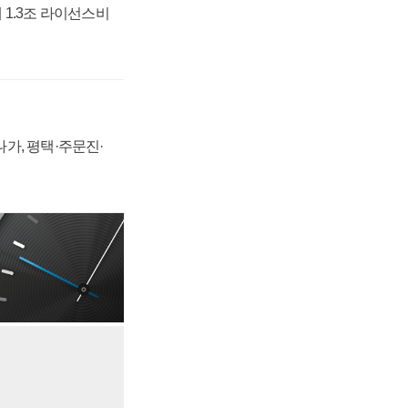
 1.3조 라이선스비
가, 평택·주문진·