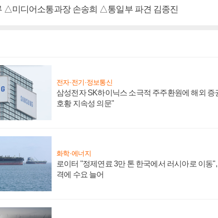
 △미디어소통과장 손송희 △통일부 파견 김종진
전자·전기·정보통신
삼성전자 SK하이닉스 소극적 주주환원에 해외 증권
호황 지속성 의문"
화학·에너지
로이터 "정제연료 3만 톤 한국에서 러시아로 이동"
격에 수요 늘어