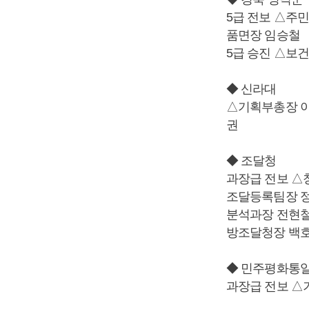
5급 전보 △주
품면장 임승철
5급 승진 △보
◆ 신라대
△기획부총장 
권
◆ 조달청
과장급 전보 △
조달등록팀장 
분석과장 전현
방조달청장 백
◆ 민주평화통
과장급 전보 