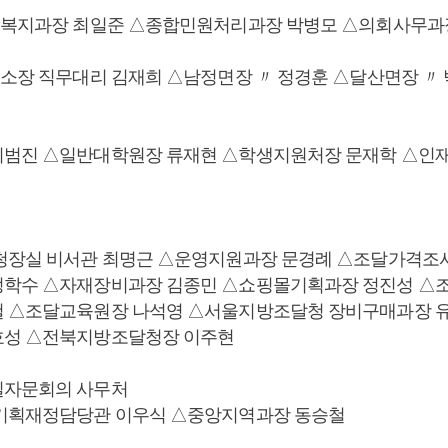
민복지과장 최일준 △종합민원처리과장 박병모 △의회사무과
건소장 직무대리 김재희 △남정면장 〃 정경훈 △달산면장 〃
이범진 △일반대학원장 류재현 △학생지원처장 문재학 △인
청장실 비서관 최명근 △운영지원과장 문경례 △조달가격조
정학수 △자재장비과장 김종민 △쇼핑몰기획과장 정진성 △
철 △조달교육원장 나석영 △서울지방조달청 장비구매과장 
호성 △전북지방조달청장 이주현
일자문회의 사무처
△기획재정담당관 이우식 △중앙지역과장 동승철