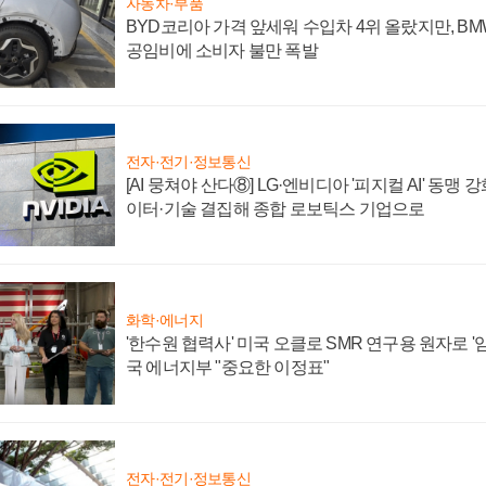
자동차·부품
BYD코리아 가격 앞세워 수입차 4위 올랐지만, B
공임비에 소비자 불만 폭발
전자·전기·정보통신
[AI 뭉쳐야 산다⑧] LG·엔비디아 '피지컬 AI' 동맹 
이터·기술 결집해 종합 로보틱스 기업으로
화학·에너지
'한수원 협력사' 미국 오클로 SMR 연구용 원자로 '임
국 에너지부 "중요한 이정표"
전자·전기·정보통신