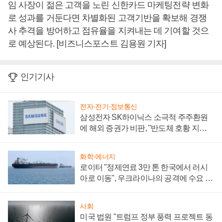
임 사장이 젊은 고객을 노린 신한카드 마케팅전략 변화
로 성과를 거둔다면 차별화된 고객기반을 확보해 경쟁
사 추격을 방어하고 점유율을 지켜내는 데 기여할 것으
로 예상된다. [비즈니스포스트 김용원 기자]
인기기사
전자·전기·정보통신
삼성전자 SK하이닉스 소극적 주주환원
에 해외 증권가 비판, "반도체 호황 지속
성 의문"
화학·에너지
로이터 "정제연료 3만 톤 한국에서 러시
아로 이동", 우크라이나의 공격에 수요 늘
어
사회
미국 법원 "트럼프 정부 풍력 프로젝트 동