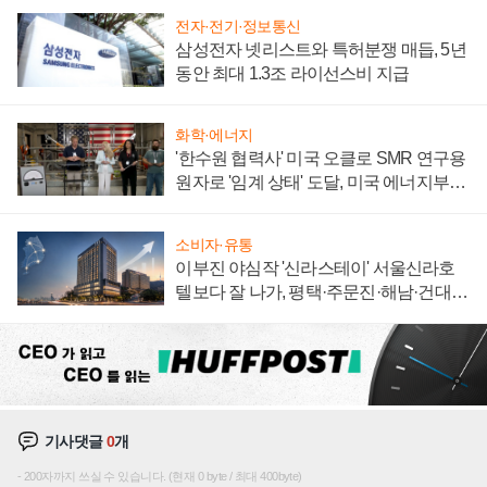
전자·전기·정보통신
삼성전자 넷리스트와 특허분쟁 매듭, 5년
동안 최대 1.3조 라이선스비 지급
화학·에너지
'한수원 협력사' 미국 오클로 SMR 연구용
원자로 '임계 상태' 도달, 미국 에너지부
"중요한 이정표"
소비자·유통
이부진 야심작 '신라스테이' 서울신라호
텔보다 잘 나가, 평택·주문진·해남·건대로
성장판 더 넓힌다
기사댓글
0
개
200자까지 쓰실 수 있습니다. (현재 0 byte / 최대 400byte)