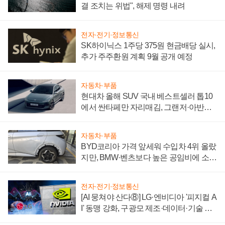
결 조치는 위법", 해제 명령 내려
전자·전기·정보통신
SK하이닉스 1주당 375원 현금배당 실시,
추가 주주환원 계획 9월 공개 예정
자동차·부품
현대차 올해 SUV 국내 베스트셀러 톱10
에서 싼타페만 자리매김, 그랜저·아반떼
'세단 쌍끌이'로 내수 방어
자동차·부품
BYD코리아 가격 앞세워 수입차 4위 올랐
지만, BMW·벤츠보다 높은 공임비에 소비
자 불만 폭발
전자·전기·정보통신
[AI 뭉쳐야 산다⑧] LG·엔비디아 '피지컬 A
I' 동맹 강화, 구광모 제조·데이터·기술 결
집해 종합 로보틱스 기업으로