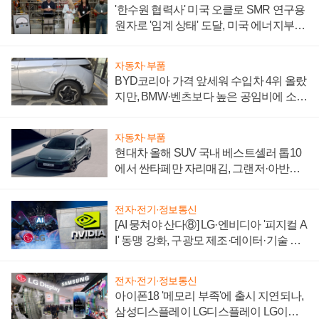
'한수원 협력사' 미국 오클로 SMR 연구용
원자로 '임계 상태' 도달, 미국 에너지부
"중요한 이정표"
자동차·부품
BYD코리아 가격 앞세워 수입차 4위 올랐
지만, BMW·벤츠보다 높은 공임비에 소비
자 불만 폭발
자동차·부품
현대차 올해 SUV 국내 베스트셀러 톱10
에서 싼타페만 자리매김, 그랜저·아반떼
'세단 쌍끌이'로 내수 방어
전자·전기·정보통신
[AI 뭉쳐야 산다⑧] LG·엔비디아 '피지컬 A
I' 동맹 강화, 구광모 제조·데이터·기술 결
집해 종합 로보틱스 기업으로
전자·전기·정보통신
아이폰18 '메모리 부족'에 출시 지연되나,
삼성디스플레이 LG디스플레이 LG이노