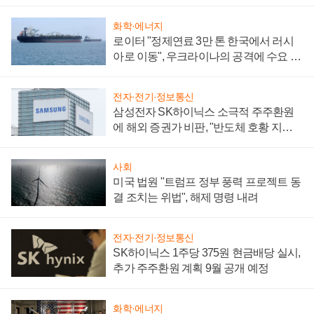
화학·에너지
로이터 "정제연료 3만 톤 한국에서 러시
아로 이동", 우크라이나의 공격에 수요 늘
어
전자·전기·정보통신
삼성전자 SK하이닉스 소극적 주주환원
에 해외 증권가 비판, "반도체 호황 지속
성 의문"
사회
미국 법원 "트럼프 정부 풍력 프로젝트 동
결 조치는 위법", 해제 명령 내려
전자·전기·정보통신
SK하이닉스 1주당 375원 현금배당 실시,
추가 주주환원 계획 9월 공개 예정
화학·에너지