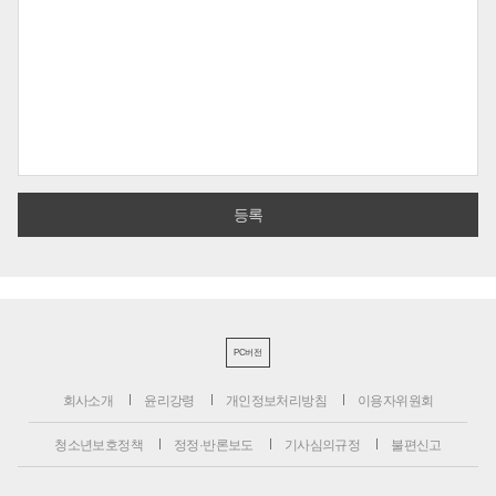
PC버전
회사소개
윤리강령
개인정보처리방침
이용자위원회
청소년보호정책
정정·반론보도
기사심의규정
불편신고