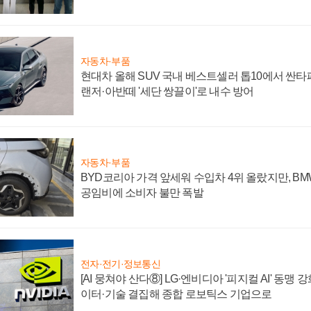
자동차·부품
현대차 올해 SUV 국내 베스트셀러 톱10에서 싼타
랜저·아반떼 '세단 쌍끌이'로 내수 방어
자동차·부품
BYD코리아 가격 앞세워 수입차 4위 올랐지만, B
공임비에 소비자 불만 폭발
전자·전기·정보통신
[AI 뭉쳐야 산다⑧] LG·엔비디아 '피지컬 AI' 동맹 
이터·기술 결집해 종합 로보틱스 기업으로