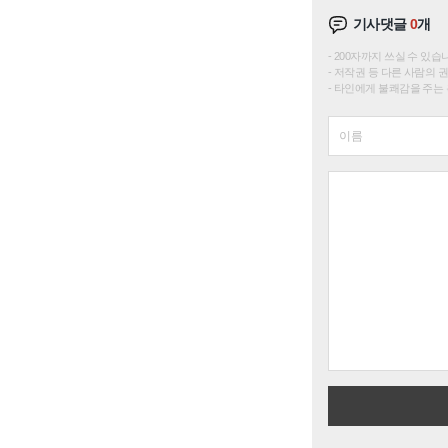
기사댓글
0
개
200자까지 쓰실 수 있습니다. 
저작권 등 다른 사람의 
타인에게 불쾌감을 주는 