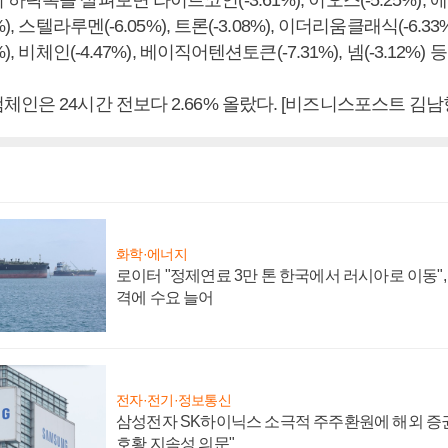
락폭을 살펴보면 라이트코인(-3.61%), 이오스(-5.25%), 에이다
, 스텔라루멘(-6.05%), 트론(-3.08%), 이더리움클래식(-6.33%)
), 비체인(-4.47%), 베이직어텐션토큰(-7.31%), 넴(-3.12%) 
인은 24시간 전보다 2.66% 올랐다. [비즈니스포스트 김남
화학·에너지
로이터 "정제연료 3만 톤 한국에서 러시아로 이동"
격에 수요 늘어
전자·전기·정보통신
삼성전자 SK하이닉스 소극적 주주환원에 해외 증권
호황 지속성 의문"