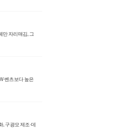
페만 자리매김, 그
MW·벤츠보다 높은
강화, 구광모 제조·데