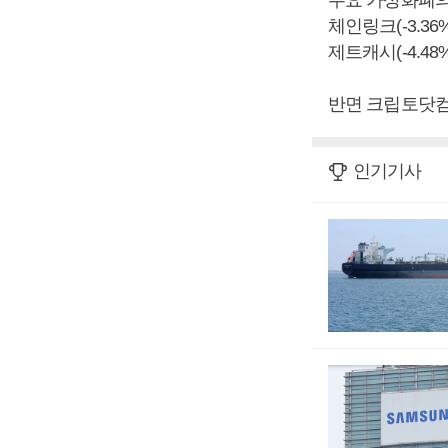
주요 가상화폐의 하
체인링크(-3.36%)
제트캐시(-4.48%
반면 크립토닷컴체
인기기사