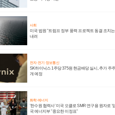
사회
미국 법원 "트럼프 정부 풍력 프로젝트 동결 조치는 
내려
전자·전기·정보통신
SK하이닉스 1주당 375원 현금배당 실시, 추가 주
개 예정
화학·에너지
'한수원 협력사' 미국 오클로 SMR 연구용 원자로 '임
국 에너지부 "중요한 이정표"