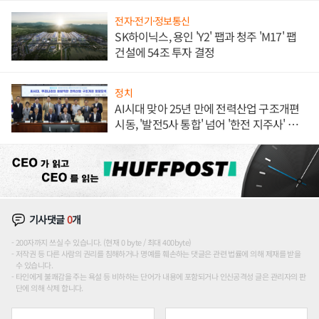
전자·전기·정보통신
SK하이닉스, 용인 'Y2' 팹과 청주 'M17' 팹
건설에 54조 투자 결정
정치
AI시대 맞아 25년 만에 전력산업 구조개편
시동, '발전5사 통합' 넘어 '한전 지주사' 재편
론도
기사댓글
0
개
200자까지 쓰실 수 있습니다. (현재 0 byte / 최대 400byte)
저작권 등 다른 사람의 권리를 침해하거나 명예를 훼손하는 댓글은 관련 법률에 의해 제재를 받을
수 있습니다.
타인에게 불쾌감을 주는 욕설 등 비하하는 단어가 내용에 포함되거나 인신공격성 글은 관리자의 판
단에 의해 삭제 합니다.