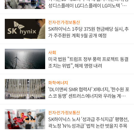
성디스플레이 LG디스플레이 LG이노텍 '탈
애플' 수익 다각화 속도
전자·전기·정보통신
SK하이닉스 1주당 375원 현금배당 실시, 추
가 주주환원 계획 9월 공개 예정
사회
미국 법원 "트럼프 정부 풍력 프로젝트 동결
조치는 위법", 해제 명령 내려
화학·에너지
'DL이앤씨 SMR 협력사' X에너지, '한수원 포
스코 동맹' 센트러스에너지와 우라늄 계약
체결
전자·전기·정보통신
SK하이닉스 노사 '성과급 주식지급' 평행선,
곽노정 'N% 성과급' 법적 논란 벗을지 주목