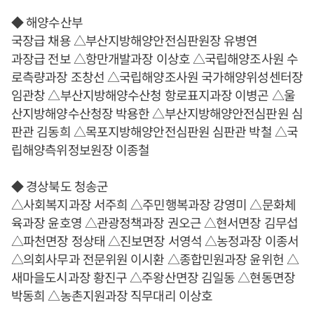
◆ 해양수산부
국장급 채용 △부산지방해양안전심판원장 유병연
과장급 전보 △항만개발과장 이상호 △국립해양조사원 수
로측량과장 조창선 △국립해양조사원 국가해양위성센터장
임관창 △부산지방해양수산청 항로표지과장 이병곤 △울
산지방해양수산청장 박용한 △부산지방해양안전심판원 심
판관 김동희 △목포지방해양안전심판원 심판관 박철 △국
립해양측위정보원장 이종철
◆ 경상북도 청송군
△사회복지과장 서주희 △주민행복과장 강영미 △문화체
육과장 윤호영 △관광정책과장 권오근 △현서면장 김무섭
△파천면장 정상태 △진보면장 서영석 △농정과장 이종서
△의회사무과 전문위원 이시환 △종합민원과장 윤위헌 △
새마을도시과장 황진구 △주왕산면장 김일동 △현동면장
박동희 △농촌지원과장 직무대리 이상호