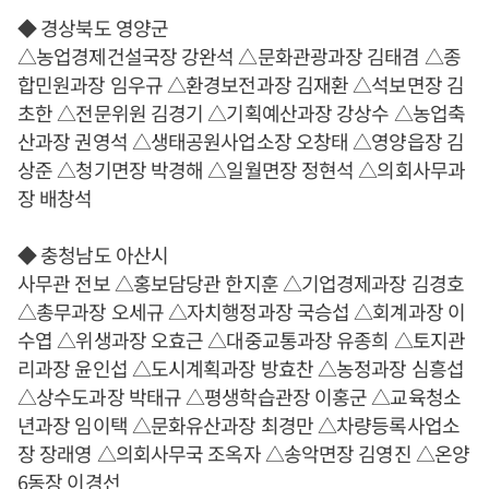
◆ 경상북도 영양군
△농업경제건설국장 강완석 △문화관광과장 김태겸 △종
합민원과장 임우규 △환경보전과장 김재환 △석보면장 김
초한 △전문위원 김경기 △기획예산과장 강상수 △농업축
산과장 권영석 △생태공원사업소장 오창태 △영양읍장 김
상준 △청기면장 박경해 △일월면장 정현석 △의회사무과
장 배창석
◆ 충청남도 아산시
사무관 전보 △홍보담당관 한지훈 △기업경제과장 김경호
△총무과장 오세규 △자치행정과장 국승섭 △회계과장 이
수엽 △위생과장 오효근 △대중교통과장 유종희 △토지관
리과장 윤인섭 △도시계획과장 방효찬 △농정과장 심흥섭
△상수도과장 박태규 △평생학습관장 이홍군 △교육청소
년과장 임이택 △문화유산과장 최경만 △차량등록사업소
장 장래영 △의회사무국 조옥자 △송악면장 김영진 △온양
6동장 이경선