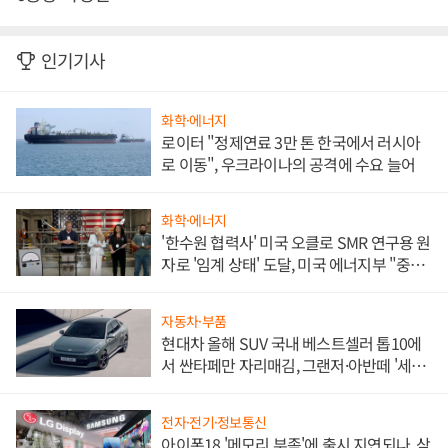
인기기사
화학·에너지
로이터 "정제연료 3만 톤 한국에서 러시아
로 이동", 우크라이나의 공격에 수요 늘어
화학·에너지
'한수원 협력사' 미국 오클로 SMR 연구용 원
자로 '임계 상태' 도달, 미국 에너지부 "중요
한 이정표"
자동차·부품
현대차 올해 SUV 국내 베스트셀러 톱10에
서 싼타페만 자리매김, 그랜저·아반떼 '세단
쌍끌이'로 내수 방어
전자·전기·정보통신
아이폰18 '메모리 부족'에 출시 지연되나, 삼