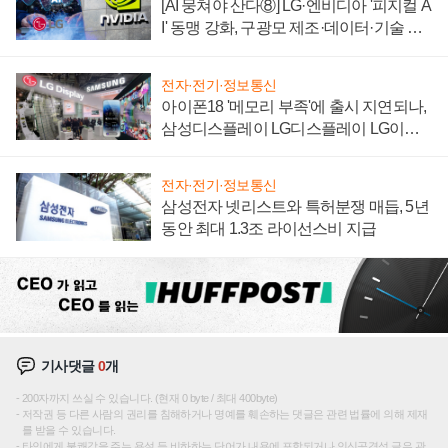
[AI 뭉쳐야 산다⑧] LG·엔비디아 '피지컬 A
I' 동맹 강화, 구광모 제조·데이터·기술 결
집해 종합 로보틱스 기업으로
전자·전기·정보통신
아이폰18 '메모리 부족'에 출시 지연되나,
삼성디스플레이 LG디스플레이 LG이노
텍 '탈애플' 수익 다각화 속도
전자·전기·정보통신
삼성전자 넷리스트와 특허분쟁 매듭, 5년
동안 최대 1.3조 라이선스비 지급
기사댓글
0
개
200자까지 쓰실 수 있습니다. (현재 0 byte / 최대 400byte)
저작권 등 다른 사람의 권리를 침해하거나 명예를 훼손하는 댓글은 관련 법률에 의해 제재
를 받을 수 있습니다.
타인에게 불쾌감을 주는 욕설 등 비하하는 단어가 내용에 포함되거나 인신공격성 글은 관