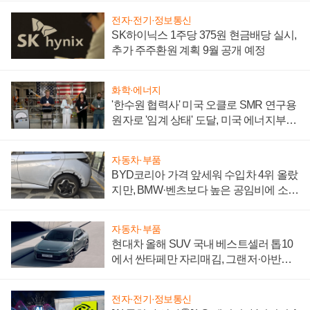
전자·전기·정보통신
SK하이닉스 1주당 375원 현금배당 실시,
추가 주주환원 계획 9월 공개 예정
화학·에너지
'한수원 협력사' 미국 오클로 SMR 연구용
원자로 '임계 상태' 도달, 미국 에너지부
"중요한 이정표"
자동차·부품
BYD코리아 가격 앞세워 수입차 4위 올랐
지만, BMW·벤츠보다 높은 공임비에 소비
자 불만 폭발
자동차·부품
현대차 올해 SUV 국내 베스트셀러 톱10
에서 싼타페만 자리매김, 그랜저·아반떼
'세단 쌍끌이'로 내수 방어
전자·전기·정보통신