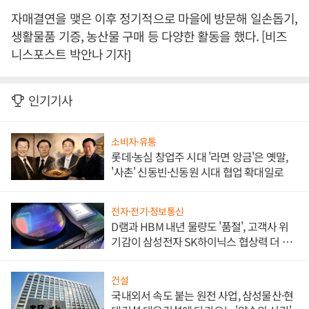
자매결연을 맺은 이후 정기적으로 마을에 방문해 일손돕기,
생활물품 기증, 농산물 구매 등 다양한 활동을 했다. [비즈
니스포스트 박안나 기자]
인기기사
소비자·유통
롯데·농심 창업주 시대 '라면 앙금'은 옛말,
'사촌' 신동빈·신동원 시대 협업 확대일로
전자·전기·정보통신
D램과 HBM 내년 물량도 '품절', 고객사 위
기감이 삼성전자 SK하이닉스 협상력 더 키
워
건설
국내외서 속도 붙는 원전 사업, 삼성물산·현