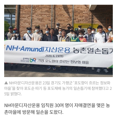
▲ NH아문디자산운용은 23일 경기도 가평군 ‘포도향이 흐르는 정보화
마을’을 찾아 포도순 따기 등 포도재배 농가의 일손돕기에 참여했다고 2
5일 밝혔다.
NH아문디자산운용 임직원 30여 명이 자매결연을 맺은 농
촌마을에 방문해 일손을 도왔다.