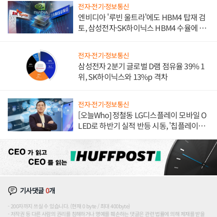
전자·전기·정보통신
엔비디아 '루빈 울트라'에도 HBM4 탑재 검
토, 삼성전자·SK하이닉스 HBM4 수율에 주
도권 갈린다
전자·전기·정보통신
삼성전자 2분기 글로벌 D램 점유율 39% 1
위, SK하이닉스와 13%p 격차
전자·전기·정보통신
[오늘Who] 정철동 LG디스플레이 모바일 O
LED로 하반기 실적 반등 시동, '칩플레이
션'에 가격 인하 압박은 부담
기사댓글
0
개
200자까지 쓰실 수 있습니다. (현재 0 byte / 최대 400byte)
저작권 등 다른 사람의 권리를 침해하거나 명예를 훼손하는 댓글은 관련 법률에 의해 제재를 받을