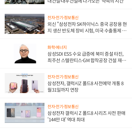
대건설·대우건설에 다가오는 '약속의 시간'
전자·전기·정보통신
외신 "삼성전자 SK하이닉스 중국 공장용 현
지 생산 반도체 장비 시험, 미국 수출통제 대
비"
화학·에너지
삼성SDI ESS 수요 급증에 북미 증설 타진,
최주선 스텔란티스·GM 합작공장 건설 재추
진하나
전자·전기·정보통신
삼성전자, 갤럭시Z 폴드8 사전예약 개통 8
월31일까지 연장
전자·전기·정보통신
삼성전자 갤럭시 Z 폴드8 시리즈 사전 판매
'144만 대' 역대 최대