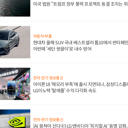
미국 법원 "트럼프 정부 풍력 프로젝트 동결 조치는 위
자동차·부품
현대차 올해 SUV 국내 베스트셀러 톱10에서 싼타페만
아반떼 '세단 쌍끌이'로 내수 방어
전자·전기·정보통신
아이폰18 '메모리 부족'에 출시 지연되나, 삼성디스
LG이노텍 '탈애플' 수익 다각화 속도
전자·전기·정보통신
[AI 뭉쳐야 산다⑧] LG·엔비디아 '피지컬 AI' 동맹 강