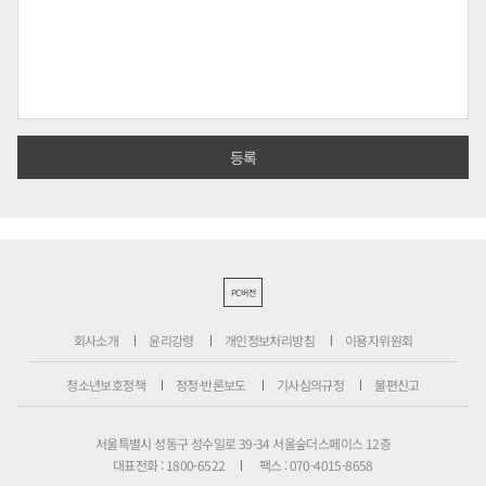
PC버전
회사소개
윤리강령
개인정보처리방침
이용자위원회
청소년보호정책
정정·반론보도
기사심의규정
불편신고
서울특별시 성동구 성수일로 39-34 서울숲더스페이스 12층
대표전화 : 1800-6522
팩스 : 070-4015-8658