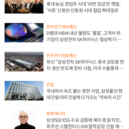
롯데·농심 창업주 시대 '라면 앙금'은 옛말,
'사촌' 신동빈·신동원 시대 협업 확대일로
전자·전기·정보통신
D램과 HBM 내년 물량도 '품절', 고객사 위
기감이 삼성전자 SK하이닉스 협상력 더 키
워
전자·전기·정보통신
외신 "삼성전자 SK하이닉스 중국 공장용 현
지 생산 반도체 장비 시험, 미국 수출통제 대
비"
건설
국내외서 속도 붙는 원전 사업, 삼성물산·현
대건설·대우건설에 다가오는 '약속의 시간'
화학·에너지
삼성SDI ESS 수요 급증에 북미 증설 타진,
최주선 스텔란티스·GM 합작공장 건설 재추