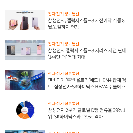
진하나
전자·전기·정보통신
삼성전자, 갤럭시Z 폴드8 사전예약 개통 8
월31일까지 연장
전자·전기·정보통신
삼성전자 갤럭시 Z 폴드8 시리즈 사전 판매
'144만 대' 역대 최대
전자·전기·정보통신
엔비디아 '루빈 울트라'에도 HBM4 탑재 검
토, 삼성전자·SK하이닉스 HBM4 수율에 주
도권 갈린다
전자·전기·정보통신
삼성전자 2분기 글로벌 D램 점유율 39% 1
위, SK하이닉스와 13%p 격차