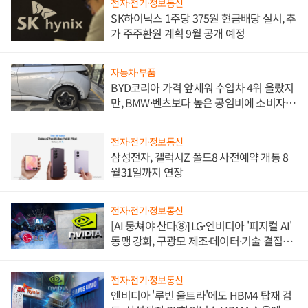
전자·전기·정보통신
SK하이닉스 1주당 375원 현금배당 실시, 추
가 주주환원 계획 9월 공개 예정
자동차·부품
BYD코리아 가격 앞세워 수입차 4위 올랐지
만, BMW·벤츠보다 높은 공임비에 소비자
불만 폭발
전자·전기·정보통신
삼성전자, 갤럭시Z 폴드8 사전예약 개통 8
월31일까지 연장
전자·전기·정보통신
[AI 뭉쳐야 산다⑧] LG·엔비디아 '피지컬 AI'
동맹 강화, 구광모 제조·데이터·기술 결집
해 종합 로보틱스 기업으로
전자·전기·정보통신
엔비디아 '루빈 울트라'에도 HBM4 탑재 검