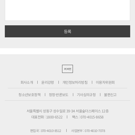
PC버전
회사소개
윤리강령
개인정보처리방침
이용자위원회
청소년보호정책
정정·반론보도
기사심의규정
불편신고
서울특별시 성동구 성수일로 39-34 서울숲더스페이스 12층
대표전화 : 1800-6522
팩스 : 070-4015-8658
편집국 : 070-4010-8512
사업본부 : 070-4010-7078